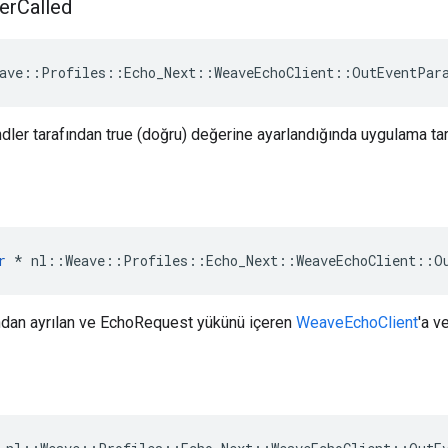
er
Called
ave::Profiles::Echo_Next::WeaveEchoClient::OutEventPar
dler tarafından true (doğru) değerine ayarlandığında uygulama
r
*
nl
::
Weave
::
Profiles
::
Echo_Next
::
WeaveEchoClient
::
O
ndan ayrılan ve EchoRequest yükünü içeren
WeaveEchoClient
'a v