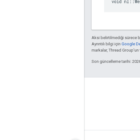
void nl::We
Aksi belirtilmediği sürece 
Ayrıntılı bilgi için
Google Dev
markalar, Thread Group'un ti
Son güncelleme tarihi: 202
GitHub
OpenWeave
Happy
OpenThread