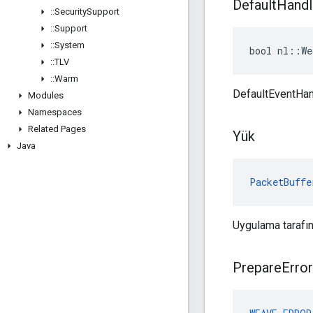
Default
Handl
::
Security
Support
::
Support
::
System
bool nl::We
::
TLV
::
Warm
DefaultEventHan
Modules
Namespaces
Related Pages
Yük
Java
PacketBuffe
Uygulama tarafı
Prepare
Error