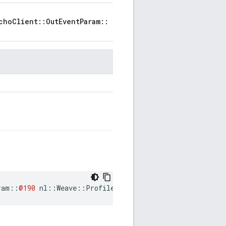
choClient::OutEventParam::
ram
::
@190
nl
::
Weave
::
Profiles
::
Echo_Next
::
WeaveEchoClie