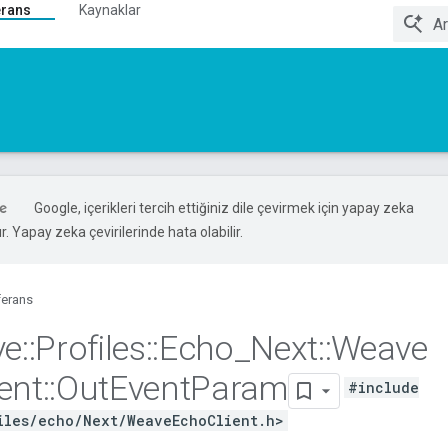
erans
Kaynaklar
Google, içerikleri tercih ettiğiniz dile çevirmek için yapay zeka
ır. Yapay zeka çevirilerinde hata olabilir.
ferans
ve
::
Profiles
::
Echo
_
Next
::
Weave
ient
::
Out
Event
Param
#include
iles/echo/Next/WeaveEchoClient.h>