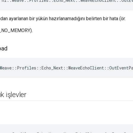
 nl::Weave::Profiles::Echo_Next::WeaveEchoClient::OutE
an ayarlanan bir yükün hazırlanamadığını belirten bir hata (ör.
_NO_MEMORY).
oad
Weave
::
Profiles
::
Echo_Next
::
WeaveEchoClient
::
OutEventP
k işlevler