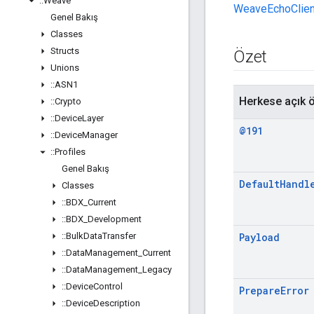
::
Weave
WeaveEchoClien
Genel Bakış
Classes
Structs
Özet
Unions
::
ASN1
Herkese açık ö
::
Crypto
::
Device
Layer
@191
::
Device
Manager
::
Profiles
Genel Bakış
Default
Handl
Classes
::
BDX
_
Current
::
BDX
_
Development
::
Bulk
Data
Transfer
Payload
::
Data
Management
_
Current
::
Data
Management
_
Legacy
::
Device
Control
Prepare
Error
::
Device
Description