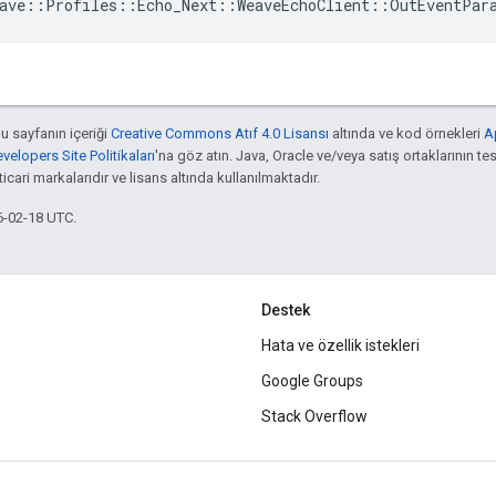
ave::Profiles::Echo_Next::WeaveEchoClient::OutEventPar
bu sayfanın içeriği
Creative Commons Atıf 4.0 Lisansı
altında ve kod örnekleri
A
elopers Site Politikaları
'na göz atın. Java, Oracle ve/veya satış ortaklarının tes
cari markalarıdır ve lisans altında kullanılmaktadır.
6-02-18 UTC.
Destek
Hata ve özellik istekleri
Google Groups
Stack Overflow