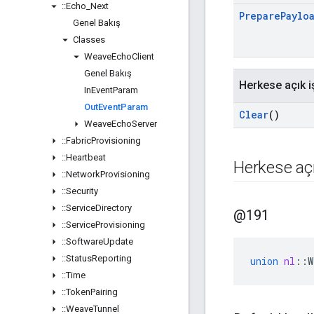
::
Echo
_
Next
Prepare
Paylo
Genel Bakış
Classes
Weave
Echo
Client
Genel Bakış
Herkese açık i
In
Event
Param
Out
Event
Param
Clear
()
Weave
Echo
Server
::
Fabric
Provisioning
::
Heartbeat
Herkese açı
::
Network
Provisioning
::
Security
::
Service
Directory
@191
::
Service
Provisioning
::
Software
Update
::
Status
Reporting
union
nl
::
W
::
Time
::
Token
Pairing
::
Weave
Tunnel