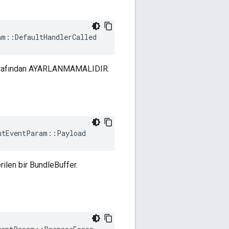
am::DefaultHandlerCalled
 tarafından AYARLANMAMALIDIR.
utEventParam
::
Payload
erilen bir BundleBuffer.