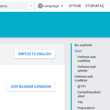
/
GITHUB
OTURUM AÇ
Bu sayfada
Özet
Herkese açık
özellikler
Herkese açık
işlevler
Herkese açık
özellikler
@191
GERI BILDIRIM GÖNDERIN
DefaultHandlerC
alled
Yük
PrepareError