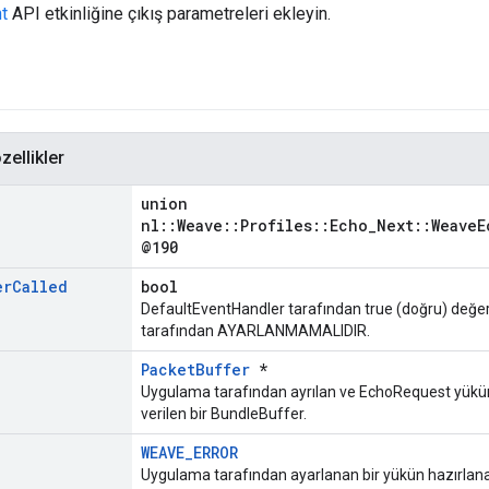
t
API etkinliğine çıkış parametreleri ekleyin.
zellikler
union
nl::Weave::Profiles::Echo_Next::WeaveE
@190
er
Called
bool
DefaultEventHandler tarafından true (doğru) değe
tarafından AYARLANMAMALIDIR.
PacketBuffer
*
Uygulama tarafından ayrılan ve EchoRequest yükü
verilen bir BundleBuffer.
WEAVE_ERROR
Uygulama tarafından ayarlanan bir yükün hazırlanam