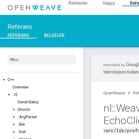
Rehberler
Happy
Ref
Referans
REFERANS
BELGELER
teknolojisini kullan
C++
Overview
OpenWeave
Re
::
nl
Genel Bakış
nl
::
Wea
Structs
Echo
Cl
::
Arg
Parser
::
Ble
<src/lib/prof
::
Inet