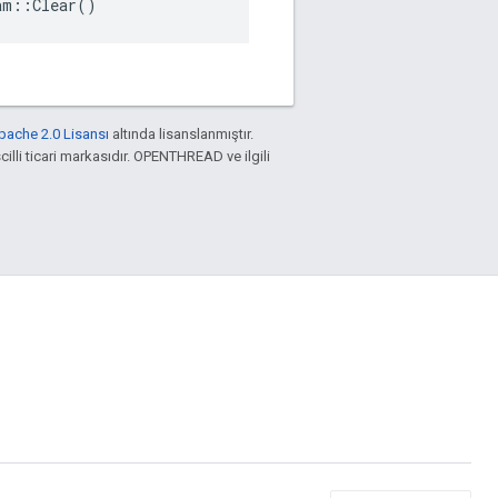
am::Clear()
pache 2.0 Lisansı
altında lisanslanmıştır.
cilli ticari markasıdır. OPENTHREAD ve ilgili