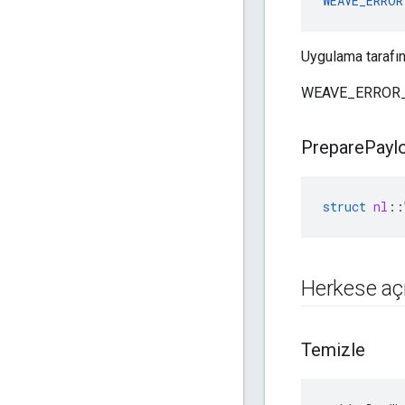
WEAVE_ERROR
Uygulama tarafınd
WEAVE_ERROR
Prepare
Payl
struct
nl
::
Herkese açı
Temizle