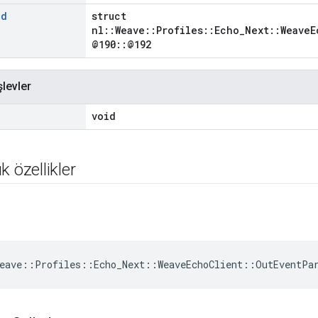
ad
struct
nl::Weave::Profiles::Echo_Next::WeaveE
@190::@192
şlevler
void
k özellikler
eave
::
Profiles
::
Echo_Next
::
WeaveEchoClient
::
OutEventPa