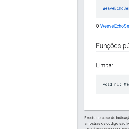
WeaveEchoSe
O
WeaveEchoSe
Funções pú
Limpar
void nl::We
Exceto no caso de indicaç
amostras de código são l