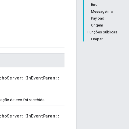
Erro
MessageInfo
Payload
Origem
Funções públicas
Limpar
choServer::InEventParam::
ação de eco foi recebida.
choServer::InEventParam::