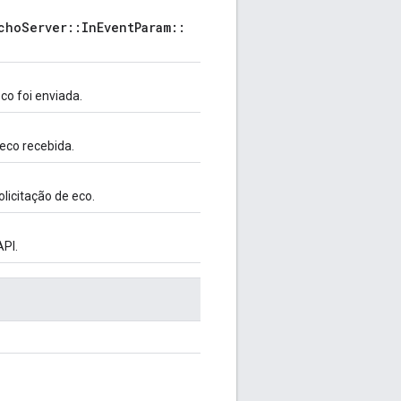
choServer::InEventParam::
co foi enviada.
eco recebida.
icitação de eco.
API.