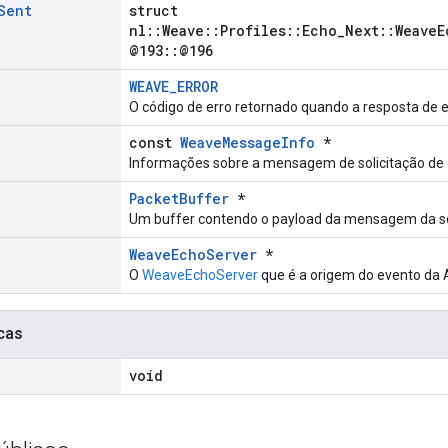
Sent
struct
nl::Weave::Profiles::Echo_Next::WeaveE
@193::@196
WEAVE_ERROR
O código de erro retornado quando a resposta de e
const
WeaveMessageInfo
*
Informações sobre a mensagem de solicitação de 
PacketBuffer
*
Um buffer contendo o payload da mensagem da sol
WeaveEchoServer
*
O
WeaveEchoServer
que é a origem do evento da 
cas
void