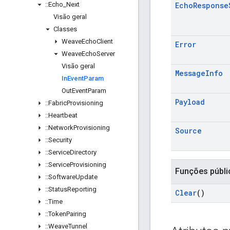
::
Echo
_
Next
Echo
Response
Visão geral
Classes
Weave
Echo
Client
Error
Weave
Echo
Server
Visão geral
Message
Info
In
Event
Param
Out
Event
Param
Payload
::
Fabric
Provisioning
::
Heartbeat
::
Network
Provisioning
Source
::
Security
::
Service
Directory
::
Service
Provisioning
Funções públi
::
Software
Update
::
Status
Reporting
Clear
()
::
Time
::
Token
Pairing
::
Weave
Tunnel