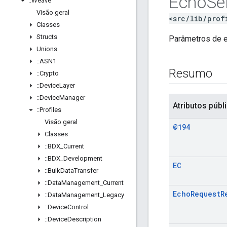
Echo
Se
::
Weave
Visão geral
<src/lib/prof
Classes
Structs
Parâmetros de e
Unions
::
ASN1
Resumo
::
Crypto
::
Device
Layer
::
Device
Manager
Atributos públ
::
Profiles
Visão geral
@194
Classes
::
BDX
_
Current
::
BDX
_
Development
EC
::
Bulk
Data
Transfer
::
Data
Management
_
Current
Echo
Request
R
::
Data
Management
_
Legacy
::
Device
Control
::
Device
Description