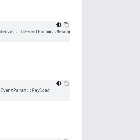
Server
::
InEventParam
::
MessageInfo
nEventParam
::
Payload