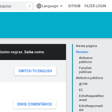
/
GITHUB
FAZER LOGIN
Nesta página
idades negras.
Saiba como
.
Resumo
Atributos
públicos
Funções
públicas
Atributos públicos
@194
EC
EchoRequestRec
eived
ENVIE COMENTÁRIOS
EchoResponseS
ent