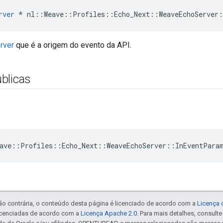
rver
 * nl::Weave::Profiles::Echo_Next::WeaveEchoServer
rver
que é a origem do evento da API.
blicas
ave::Profiles::Echo_Next::WeaveEchoServer::InEventPara
ão contrária, o conteúdo desta página é licenciado de acordo com a
Licença 
icenciadas de acordo com a
Licença Apache 2.0
. Para mais detalhes, consult