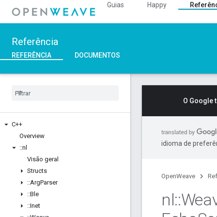
Guias
Happy
Referên
Referência
REFERÊNCIA
DOCUMENTOS
O Google 
C++
Overview
idioma de preferê
::
nl
Visão geral
Structs
OpenWeave
Ref
::
Arg
Parser
nl
::
Wea
::
Ble
::
Inet