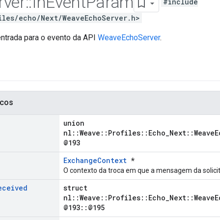
rver
::
In
Event
Param
#include
iles/echo/Next/WeaveEchoServer.h>
ntrada para o evento da API
WeaveEchoServer
.
icos
union
nl::Weave::Profiles::Echo_Next::WeaveE
@193
ExchangeContext
*
O contexto da troca em que a mensagem da solicit
eceived
struct
nl::Weave::Profiles::Echo_Next::WeaveE
@193::@195