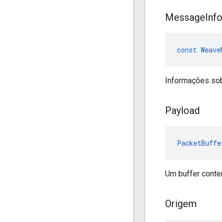
Message
Inf
const
Weave
Informações sob
Payload
PacketBuffe
Um buffer conte
Origem