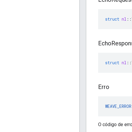
struct
nl
::
Echo
Respon
struct
nl
::
Erro
WEAVE_ERROR
O código de erro