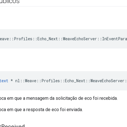
úblicos
eave
::
Profiles
::
Echo_Next
::
WeaveEchoServer
::
InEventPar
text
 * nl::Weave::Profiles::Echo_Next::WeaveEchoServer
roca em que a mensagem da solicitação de eco foi recebida.
oca em que a resposta de eco foi enviada.
t
Received