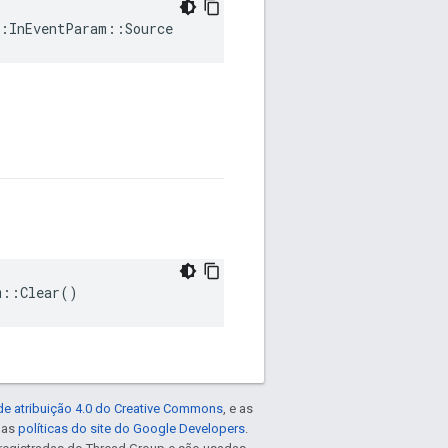
::InEventParam::Source
m::Clear()
de atribuição 4.0 do Creative Commons
, e as
e as
políticas do site do Google Developers
.