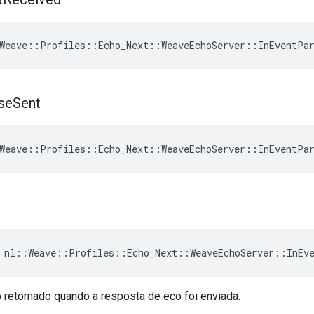
Weave
::
Profiles
::
Echo_Next
::
WeaveEchoServer
::
InEventPa
se
Sent
Weave
::
Profiles
::
Echo_Next
::
WeaveEchoServer
::
InEventPa
 nl::Weave::Profiles::Echo_Next::WeaveEchoServer::InEv
 retornado quando a resposta de eco foi enviada.