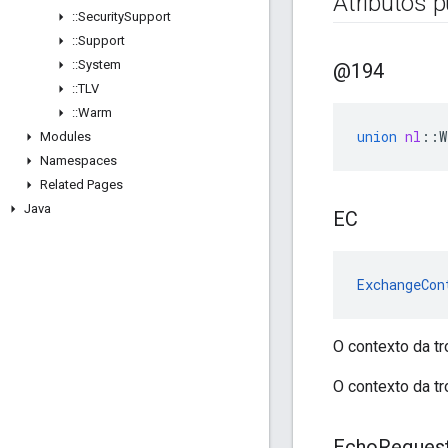
Atributos p
::
Security
Support
::
Support
::
System
@194
::
TLV
::
Warm
union
nl
::
W
Modules
Namespaces
Related Pages
Java
EC
ExchangeCon
O contexto da t
O contexto da tr
Echo
Reques