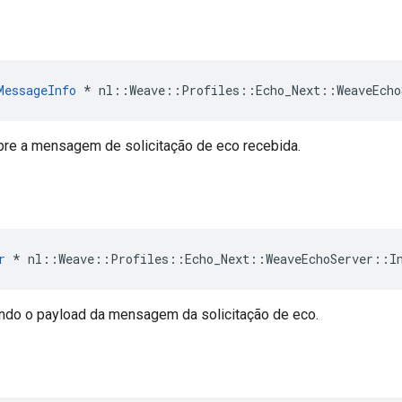
o
MessageInfo
*
nl
::
Weave
::
Profiles
::
Echo_Next
::
WeaveEcho
re a mensagem de solicitação de eco recebida.
r
*
nl
::
Weave
::
Profiles
::
Echo_Next
::
WeaveEchoServer
::
I
ndo o payload da mensagem da solicitação de eco.