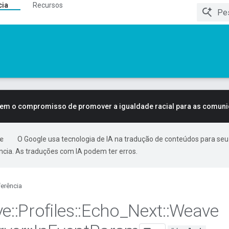
cia
Recursos
tem o compromisso de promover a igualdade racial para as comun
O Google usa tecnologia de IA na tradução de conteúdos para seu
ncia. As traduções com IA podem ter erros.
erência
ve
::
Profiles
::
Echo
_
Next
::
Weave