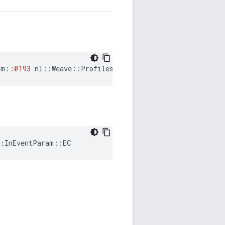
am
::
@193
nl
::
Weave
::
Profiles
::
Echo_Next
::
WeaveEchoServe
::InEventParam::EC