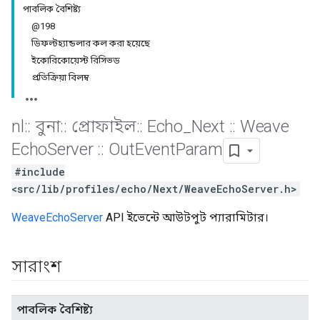
পাবলিক বৈশিষ্ট্য
@198
ডিফল্টহ্যান্ডলার কল করা হয়েছে
ইকোরিকোয়েস্ট রিসিভড
প্রতিক্রিয়া বিলম্ব
nl
::
বুনা
::
প্রোফাইল
::
Echo
_
Next
::
Weave
Echo
Server
::
Out
Event
Param
#include
<src/lib/profiles/echo/Next/WeaveEchoServer.h>
WeaveEchoServer
API ইভেন্টে আউটপুট প্যারামিটার।
সারাংশ
পাবলিক বৈশিষ্ট্য