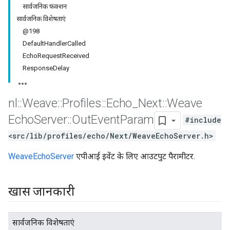
सार्वजनिक फ़ंक्शन
सार्वजनिक विशेषताएं
@198
DefaultHandlerCalled
EchoRequestReceived
ResponseDelay
nl
::
Weave
::
Profiles
::
Echo
_
Next
::
Weave
Echo
Server
::
Out
Event
Param
#include
<src/lib/profiles/echo/Next/WeaveEchoServer.h>
WeaveEchoServer
एपीआई इवेंट के लिए आउटपुट पैरामीटर.
खास जानकारी
सार्वजनिक विशेषताएं