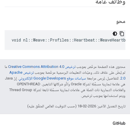
وظائف عامة
محو
void nl::Weave::Profiles::Heartbeat::WeaveHeartbe
محتوى هذه الصفحة مرخّص بموجب
ترخيص Creative Commons Attribution 4.0‏
ما
لم يُنصّ على خلاف ذلك، وعيّنات التعليمات البرمجية مرخّصة بموجب
ترخيص Apache
2.0‏
. للتفاصيل، يُرجى مراجعة
سياسات موقع Google Developers الإلكتروني
. إنّ Java
هي علامة تجارية مسجَّلة لشركة Oracle و/أو شركائها التابعين. ‫OPENTHREAD
والعلامات التجارية ذات الصلة هي علامات تجارية مسجّلة تابعة لشركة Thread Group
ويتم استخدامها بموجب ترخيص.
تاريخ التعديل الأخير: 2026-02-18 (حسب التوقيت العالمي المتفَّق عليه)
GitHub