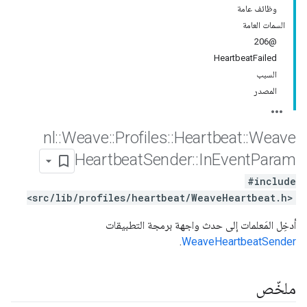
وظائف عامة
السمات العامة
@206
HeartbeatFailed
السبب
المصدر
nl
::
Weave
::
Profiles
::
Heartbeat
::
Weave
Heartbeat
Sender
::
In
Event
Param
#include
<src/lib/profiles/heartbeat/WeaveHeartbeat.h>
أدخِل المَعلمات إلى حدث واجهة برمجة التطبيقات
.
WeaveHeartbeatSender
ملخّص