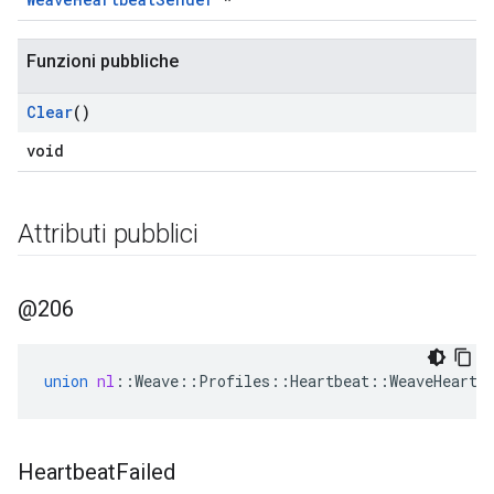
Funzioni pubbliche
Clear
()
void
Attributi pubblici
@206
union
nl
::
Weave
::
Profiles
::
Heartbeat
::
WeaveHeartb
Heartbeat
Failed