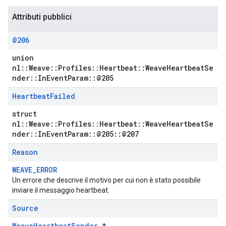
Attributi pubblici
@206
union
nl::Weave::Profiles::Heartbeat::WeaveHeartbeatSe
nder::InEventParam::@205
Heartbeat
Failed
struct
nl::Weave::Profiles::Heartbeat::WeaveHeartbeatSe
nder::InEventParam::@205::@207
Reason
WEAVE_ERROR
Un errore che descrive il motivo per cui non è stato possibile
inviare il messaggio heartbeat.
Source
WeaveHeartbeatSender
*