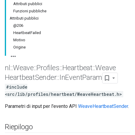
Attributi pubblici
Funzioni pubbliche
Attributi pubblici
@206
HeartbeatFailed
Motivo
Origine
nl
::
Weave
::
Profiles
::
Heartbeat
::
Weave
Heartbeat
Sender
::
In
Event
Param
#include
<src/lib/profiles/heartbeat/WeaveHeartbeat.h>
Parametri di input per l'evento API
WeaveHeartbeatSender
.
Riepilogo