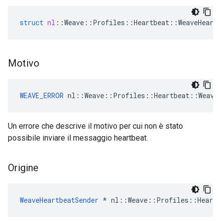
struct
nl
::
Weave
::
Profiles
::
Heartbeat
::
WeaveHeart
Motivo
WEAVE_ERROR
 nl::Weave::Profiles::Heartbeat::Weave
Un errore che descrive il motivo per cui non è stato
possibile inviare il messaggio heartbeat.
Origine
WeaveHeartbeatSender
 * nl::Weave::Profiles::Heartb