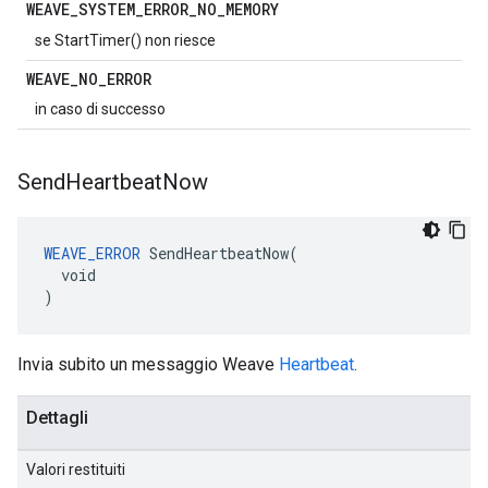
WEAVE
_
SYSTEM
_
ERROR
_
NO
_
MEMORY
se StartTimer() non riesce
WEAVE
_
NO
_
ERROR
in caso di successo
Send
Heartbeat
Now
WEAVE_ERROR
 SendHeartbeatNow(

  void

)
Invia subito un messaggio Weave
Heartbeat
.
Dettagli
Valori restituiti