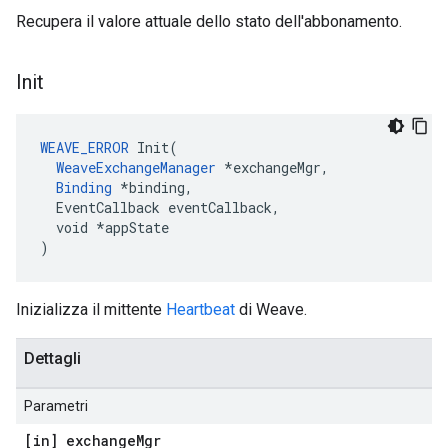
Recupera il valore attuale dello stato dell'abbonamento.
Init
WEAVE_ERROR
 Init(

WeaveExchangeManager
 *exchangeMgr,

Binding
 *binding,

  EventCallback eventCallback,

  void *appState

)
Inizializza il mittente
Heartbeat
di Weave.
Dettagli
Parametri
[in] exchange
Mgr