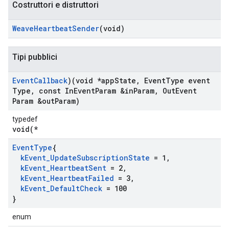
Costruttori e distruttori
Weave
Heartbeat
Sender
(void)
Tipi pubblici
Event
Callback
)(void *app
State
,
Event
Type event
Type
,
const In
Event
Param &in
Param
,
Out
Event
Param &out
Param)
typedef
void(*
Event
Type
{
k
Event
_
Update
Subscription
State
= 1
,
k
Event
_
Heartbeat
Sent
= 2
,
k
Event
_
Heartbeat
Failed
= 3
,
k
Event
_
Default
Check
= 100
}
enum