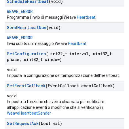
Schedule
Heartbeat
(void)
WEAVE_ERROR
Programma l'invio di messaggi Weave
Heartbeat
.
Send
Heartbeat
Now
(void)
WEAVE_ERROR
Invia subito un messaggio Weave
Heartbeat
.
Set
Configuration
(uint32
_
t interval
,
uint32
_
t
phase
,
uint32
_
t window)
void
Imposta la configurazione del temporizzazione dell'heartbeat.
Set
Event
Callback
(Event
Callback event
Callback)
void
Imposta la funzione che verrà chiamata per notificare
all'applicazione eventi o modifiche che si verificano in
WeaveHeartbeatSender
.
Set
Request
Ack
(bool val)