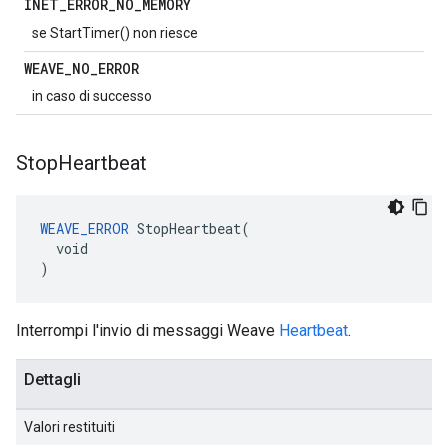
INET
_
ERROR
_
NO
_
MEMORY
se StartTimer() non riesce
WEAVE
_
NO
_
ERROR
in caso di successo
Stop
Heartbeat
WEAVE_ERROR
 StopHeartbeat(

  void

)
Interrompi l'invio di messaggi Weave
Heartbeat
.
Dettagli
Valori restituiti