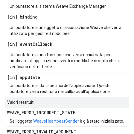
Un puntatore al sistema Weave Exchange Manager.
[in] binding
Un puntatore a un oggetto di associazione Weave che verrà
utilizzato per gestire il nodo peer.
[in] event
Callback
Un puntatore a una funzione che verrà richiamata per
notificare all'applicazione eventi o modifiche di stato che si
verificano nel mittente.
[in] app
State
Un puntatore ai dati specifici dell'applicazione. Questo
puntatore verrà restituito nei callback all'applicazione.
Valori restituiti
WEAVE
_
ERROR
_
INCORRECT
_
STATE
Se l'oggetto
WeaveHeartbeatSender
è già stato inizializzato.
WEAVE
_
ERROR
_
INVALID
_
ARGUMENT