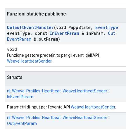
Funzioni statiche pubbliche
Default
Event
Handler
(void *app
State
,
Event
Type
event
Type
,
const
In
Event
Param
& in
Param
,
Out
Event
Param
& out
Param)
void
Funzione gestore predefinito per gli eventi dell'API
WeaveHeartbeatSender
.
Structs
nl::
Weave::
Profiles::
Heartbeat::
WeaveHeartbeatSender::
InEventParam
Parametri di input per l'evento API
WeaveHeartbeatSender
.
nl::
Weave::
Profiles::
Heartbeat::
WeaveHeartbeatSender::
OutEventParam