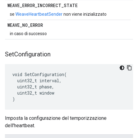
WEAVE
_
ERROR
_
INCORRECT
_
STATE
se
WeaveHeartbeatSender
non viene inizializzato
WEAVE
_
NO
_
ERROR
in caso di successo
Set
Configuration
void SetConfiguration(

  uint32_t interval,

  uint32_t phase,

  uint32_t window

)
Imposta la configurazione del temporizzazione
dell'heartbeat.