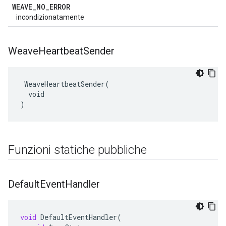
WEAVE
_
NO
_
ERROR
incondizionatamente
Weave
Heartbeat
Sender
 WeaveHeartbeatSender(

  void

)
Funzioni statiche pubbliche
Default
Event
Handler
void
DefaultEventHandler
(