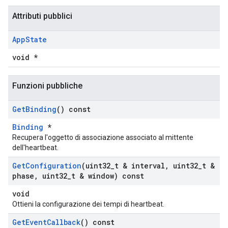
Attributi pubblici
App
State
void *
Funzioni pubbliche
Get
Binding
() const
Binding
*
Recupera l'oggetto di associazione associato al mittente
dell'heartbeat.
Get
Configuration
(uint32
_
t & interval
,
uint32
_
t &
phase
,
uint32
_
t & window) const
void
Ottieni la configurazione dei tempi di heartbeat.
Get
Event
Callback
() const