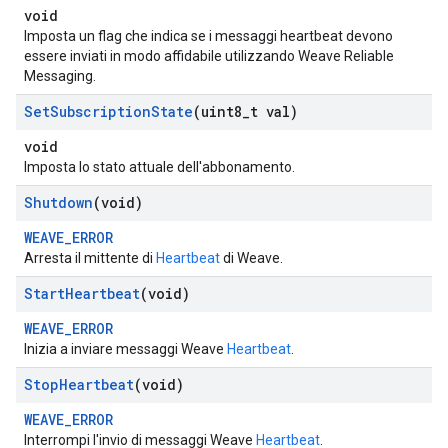
void
Imposta un flag che indica se i messaggi heartbeat devono
essere inviati in modo affidabile utilizzando Weave Reliable
Messaging.
Set
Subscription
State
(uint8
_
t val)
void
Imposta lo stato attuale dell'abbonamento.
Shutdown
(void)
WEAVE_ERROR
Arresta il mittente di
Heartbeat
di Weave.
Start
Heartbeat
(void)
WEAVE_ERROR
Inizia a inviare messaggi Weave
Heartbeat
.
Stop
Heartbeat
(void)
WEAVE_ERROR
Interrompi l'invio di messaggi Weave
Heartbeat
.