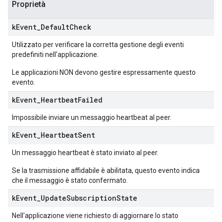
Proprietà
k
Event
_
Default
Check
Utilizzato per verificare la corretta gestione degli eventi
predefiniti nell'applicazione.
Le applicazioni NON devono gestire espressamente questo
evento.
k
Event
_
Heartbeat
Failed
Impossibile inviare un messaggio heartbeat al peer.
k
Event
_
Heartbeat
Sent
Un messaggio heartbeat è stato inviato al peer.
Se la trasmissione affidabile è abilitata, questo evento indica
che il messaggio è stato confermato.
k
Event
_
Update
Subscription
State
Nell'applicazione viene richiesto di aggiornare lo stato