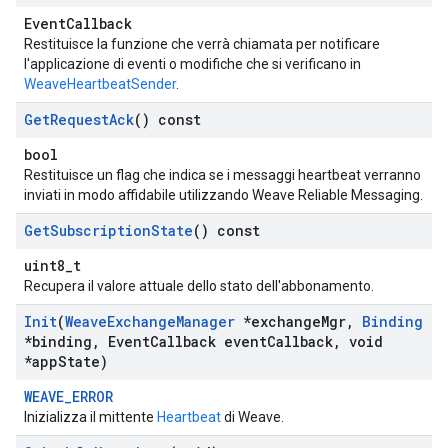
EventCallback
Restituisce la funzione che verrà chiamata per notificare
l'applicazione di eventi o modifiche che si verificano in
WeaveHeartbeatSender
.
Get
Request
Ack
() const
bool
Restituisce un flag che indica se i messaggi heartbeat verranno
inviati in modo affidabile utilizzando Weave Reliable Messaging.
Get
Subscription
State
() const
uint8_t
Recupera il valore attuale dello stato dell'abbonamento.
Init
(
Weave
Exchange
Manager
*exchange
Mgr
,
Binding
*binding
,
Event
Callback event
Callback
,
void
*app
State)
WEAVE_ERROR
Inizializza il mittente
Heartbeat
di Weave.