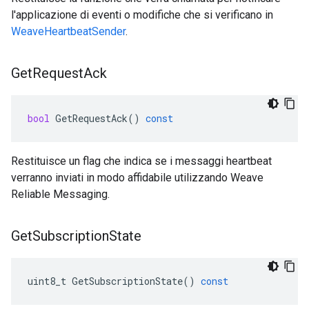
l'applicazione di eventi o modifiche che si verificano in
WeaveHeartbeatSender
.
Get
Request
Ack
bool
GetRequestAck
()
const
Restituisce un flag che indica se i messaggi heartbeat
verranno inviati in modo affidabile utilizzando Weave
Reliable Messaging.
Get
Subscription
State
uint8_t
GetSubscriptionState
()
const