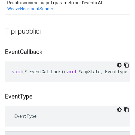
Restituisci come output i parametri per l'evento API
WeaveHeartbeatSender
.
Tipi pubblici
Event
Callback
void
(
*
EventCallback
)(
void
*
appState
,
EventType
ev
Event
Type
 EventType