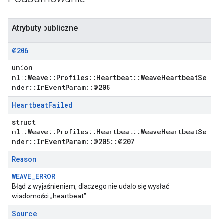
Atrybuty publiczne
@206
union
nl::Weave::Profiles::Heartbeat::WeaveHeartbeatSe
nder::InEventParam::@205
Heartbeat
Failed
struct
nl::Weave::Profiles::Heartbeat::WeaveHeartbeatSe
nder::InEventParam::@205::@207
Reason
WEAVE_ERROR
Błąd z wyjaśnieniem, dlaczego nie udało się wysłać
wiadomości „heartbeat”.
Source