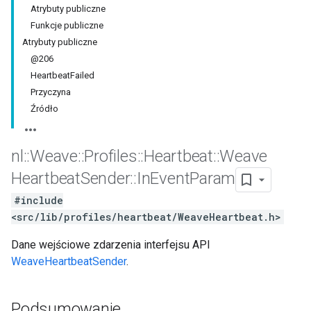
Atrybuty publiczne
Funkcje publiczne
Atrybuty publiczne
@206
HeartbeatFailed
Przyczyna
Źródło
nl
::
Weave
::
Profiles
::
Heartbeat
::
Weave
Heartbeat
Sender
::
In
Event
Param
#include
<src/lib/profiles/heartbeat/WeaveHeartbeat.h>
Dane wejściowe zdarzenia interfejsu API
WeaveHeartbeatSender
.
Podsumowanie