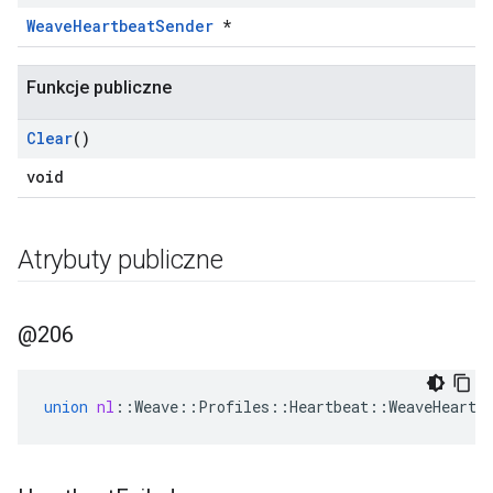
WeaveHeartbeatSender
*
Funkcje publiczne
Clear
()
void
Atrybuty publiczne
@206
union
nl
::
Weave
::
Profiles
::
Heartbeat
::
WeaveHeartb