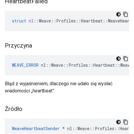
Heartbeat
Failed
struct
nl
::
Weave
::
Profiles
::
Heartbeat
::
WeaveHeart
Przyczyna
WEAVE_ERROR
 nl::Weave::Profiles::Heartbeat::Weave
Błąd z wyjaśnieniem, dlaczego nie udało się wysłać
wiadomości „heartbeat”.
Źródło
WeaveHeartbeatSender
 * nl::Weave::Profiles::Heartb