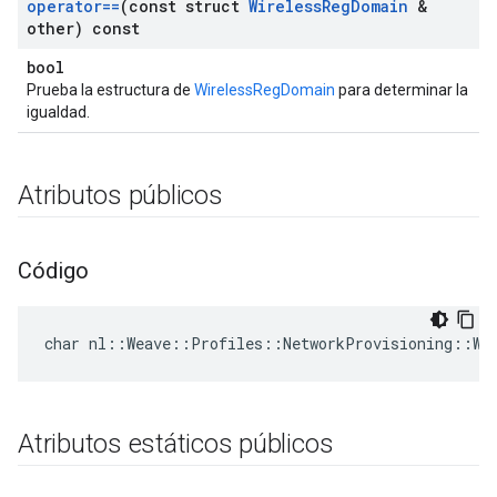
operator==
(const struct
Wireless
Reg
Domain
&
other) const
bool
Prueba la estructura de
WirelessRegDomain
para determinar la
igualdad.
Atributos públicos
Código
char nl::Weave::Profiles::NetworkProvisioning::Wi
Atributos estáticos públicos