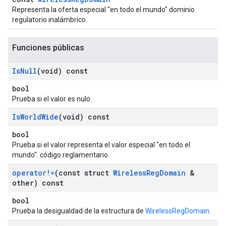
Representa la oferta especial "en todo el mundo" dominio
regulatorio inalámbrico.
Funciones públicas
Is
Null
(void) const
bool
Prueba si el valor es nulo.
Is
World
Wide
(void) const
bool
Prueba si el valor representa el valor especial "en todo el
mundo". código reglamentario.
operator!=
(const struct
Wireless
Reg
Domain
&
other) const
bool
Prueba la desigualdad de la estructura de
WirelessRegDomain
.