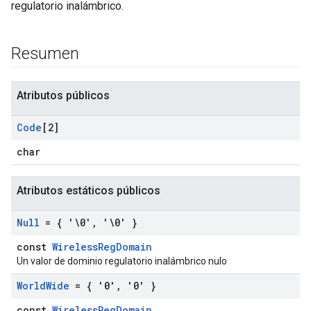
regulatorio inalámbrico.
Resumen
Atributos públicos
Code
[2]
char
Atributos estáticos públicos
Null
= { '\0'
,
'\0' }
const
WirelessRegDomain
Un valor de dominio regulatorio inalámbrico nulo
World
Wide
= { '0'
,
'0' }
const
WirelessRegDomain