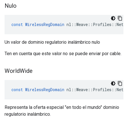
Nulo
const
WirelessRegDomain
nl
::
Weave
::
Profiles
::
Netw
Un valor de dominio regulatorio inalámbrico nulo
Ten en cuenta que este valor no se puede enviar por cable.
World
Wide
const
WirelessRegDomain
nl
::
Weave
::
Profiles
::
Netw
Representa la oferta especial "en todo el mundo" dominio
regulatorio inalámbrico.