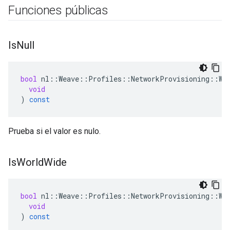
Funciones públicas
Is
Null
bool
nl
::
Weave
::
Profiles
::
NetworkProvisioning
::
Wi
void
)
const
Prueba si el valor es nulo.
Is
World
Wide
bool
nl
::
Weave
::
Profiles
::
NetworkProvisioning
::
Wi
void
)
const