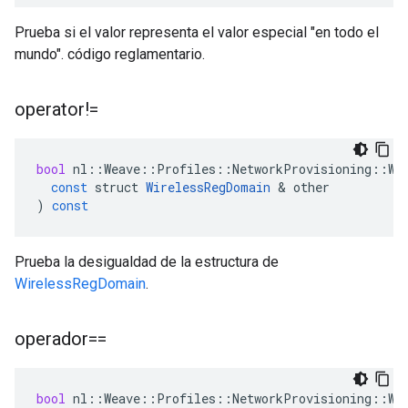
Prueba si el valor representa el valor especial "en todo el
mundo". código reglamentario.
operator!=
bool
nl
::
Weave
::
Profiles
::
NetworkProvisioning
::
Wi
const
struct
WirelessRegDomain
&
other
)
const
Prueba la desigualdad de la estructura de
WirelessRegDomain
.
operador==
bool
nl
::
Weave
::
Profiles
::
NetworkProvisioning
::
Wi