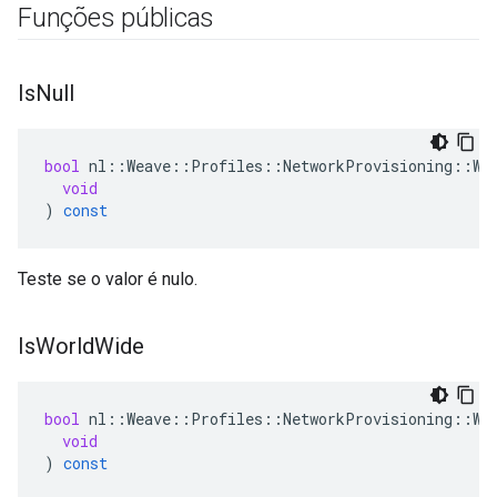
Funções públicas
Is
Null
bool
nl
::
Weave
::
Profiles
::
NetworkProvisioning
::
Wi
void
)
const
Teste se o valor é nulo.
Is
World
Wide
bool
nl
::
Weave
::
Profiles
::
NetworkProvisioning
::
Wi
void
)
const