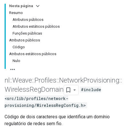
Nesta página
Resumo
Atributos públicos
Atributos estáticos públicos
Funções públicas
Atributos públicos
Código
Atributos estáticos públicos
Nulo
nl
::
Weave
::
Profiles
::
Network
Provisioning
::
Wireless
Reg
Domain
#include
<src/lib/profiles/network-
provisioning/WirelessRegConfig.h>
Código de dois caracteres que identifica um domínio
regulatório de redes sem fio.