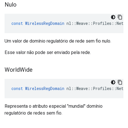
Nulo
const
WirelessRegDomain
nl
::
Weave
::
Profiles
::
Netw
Um valor de domínio regulatório de rede sem fio nulo.
Esse valor não pode ser enviado pela rede.
World
Wide
const
WirelessRegDomain
nl
::
Weave
::
Profiles
::
Netw
Representa o atributo especial "mundial" domínio
regulatório de redes sem fio.