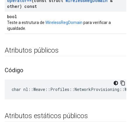
operator==
(const struct
Wireless
Reg
Domain
&
other) const
bool
Teste a estrutura de
WirelessRegDomain
para verificar a
igualdade.
Atributos públicos
Código
char nl::Weave::Profiles::NetworkProvisioning::Wi
Atributos estáticos públicos