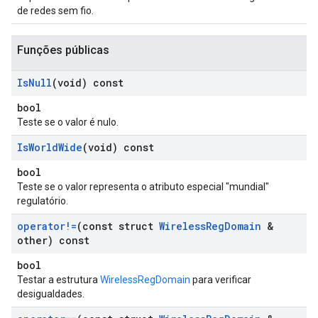
de redes sem fio.
Funções públicas
Is
Null
(void) const
bool
Teste se o valor é nulo.
Is
World
Wide
(void) const
bool
Teste se o valor representa o atributo especial "mundial"
regulatório.
operator!=
(const struct
Wireless
Reg
Domain
&
other) const
bool
Testar a estrutura
WirelessRegDomain
para verificar
desigualdades.