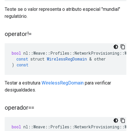
Teste se o valor representa o atributo especial "mundial"
regulatório.
operator!=
bool
nl
::
Weave
::
Profiles
::
NetworkProvisioning
::
Wi
const
struct
WirelessRegDomain
&
other
)
const
Testar a estrutura
WirelessRegDomain
para verificar
desigualdades.
operador==
bool
nl
::
Weave
::
Profiles
::
NetworkProvisioning
::
Wi