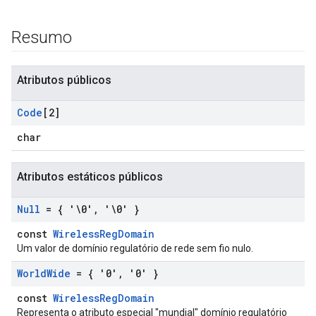
Resumo
Atributos públicos
Code
[2]
char
Atributos estáticos públicos
Null
= { '\0'
,
'\0' }
const
WirelessRegDomain
Um valor de domínio regulatório de rede sem fio nulo.
World
Wide
= { '0'
,
'0' }
const
WirelessRegDomain
Representa o atributo especial "mundial" domínio regulatório