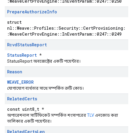
:WeaveCertProvEngine::InEventParam::@247::@250
Prepare
Authorize
Info
struct
nl::Weave::Profiles::Security::CertProvisioning:
:WeaveCertProvEngine::InEventParam::@247::@249
Rcvd
Status
Report
StatusReport
*
StatusReport অবজেক্টের একটি পয়েন্টার।
Reason
WEAVE_ERROR
যোগাযোগ ব্যর্থতার সাথে সম্পর্কিত ত্রুটি কোড।
Related
Certs
const uint8_t *
অপারেশনাল সার্টিফিকেট সম্পর্কিত শংসাপত্রের
TLV
এনকোড করা
তালিকার একটি পয়েন্টার।
Related
Certs
Len