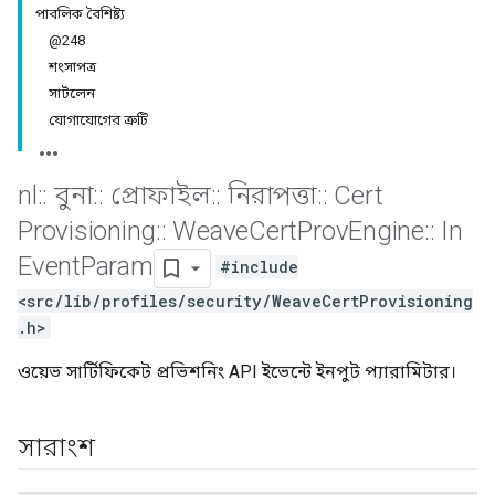
পাবলিক বৈশিষ্ট্য
@248
শংসাপত্র
সার্টলেন
যোগাযোগের ত্রুটি
nl
::
বুনা
::
প্রোফাইল
::
নিরাপত্তা
::
Cert
Provisioning
::
Weave
Cert
Prov
Engine
::
In
Event
Param
#include
<src/lib/profiles/security/WeaveCertProvisioning
.h>
ওয়েভ সার্টিফিকেট প্রভিশনিং API ইভেন্টে ইনপুট প্যারামিটার।
সারাংশ