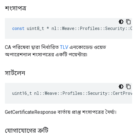
শংসাপত্র
const
uint8_t
*
nl
::
Weave
::
Profiles
::
Security
::
Ce
CA পরিষেবা দ্বারা নির্ধারিত
TLV
এনকোডেড ওয়েভ
অপারেশনাল শংসাপত্রের একটি পয়েন্টার৷
সার্টলেন
uint16_t nl::Weave::Profiles::Security::CertProvi
GetCertificateResponse বার্তায় প্রাপ্ত শংসাপত্রের দৈর্ঘ্য।
যোগাযোগের ত্রুটি