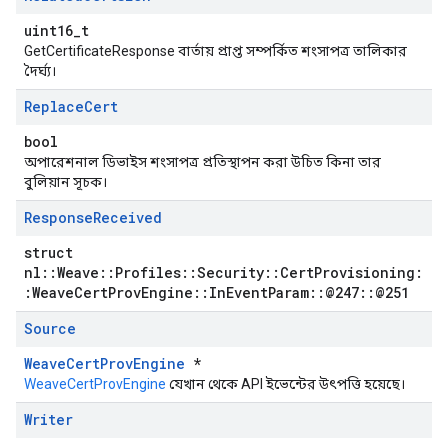
uint16_t
GetCertificateResponse বার্তায় প্রাপ্ত সম্পর্কিত শংসাপত্র তালিকার
দৈর্ঘ্য।
Replace
Cert
bool
অপারেশনাল ডিভাইস শংসাপত্র প্রতিস্থাপন করা উচিত কিনা তার
বুলিয়ান সূচক।
Response
Received
struct
nl::Weave::Profiles::Security::CertProvisioning:
:WeaveCertProvEngine::InEventParam::@247::@251
Source
WeaveCertProvEngine
*
WeaveCertProvEngine
যেখান থেকে API ইভেন্টের উৎপত্তি হয়েছে।
Writer