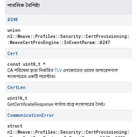
পাবলিক বৈশিষ্ট্য
@248
union
nl::Weave::Profiles::Security::CertProvisioning:
:WeaveCertProvEngine::InEventParam::@247
Cert
const uint8_t *
CA পরিষেবা দ্বারা নির্ধারিত
TLV
এনকোডেড ওয়েভ অপারেশনাল
শংসাপত্রের একটি পয়েন্টার৷
Cert
Len
uint16_t
GetCertificateResponse বার্তায় প্রাপ্ত শংসাপত্রের দৈর্ঘ্য।
Communication
Error
struct
nl::Weave::Profiles::Security::CertProvisioning: