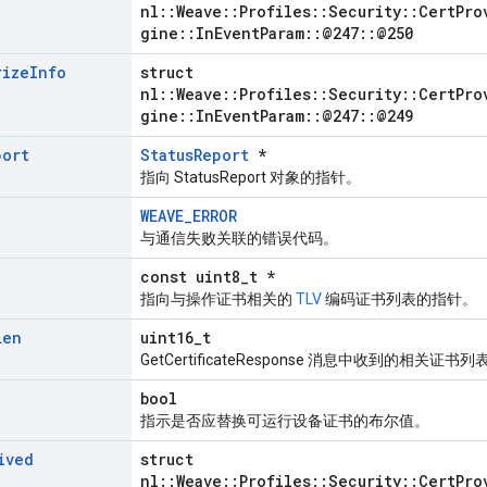
nl::Weave::Profiles::Security::CertPro
gine::InEventParam::@247::@250
rize
Info
struct
nl::Weave::Profiles::Security::CertPro
gine::InEventParam::@247::@249
port
StatusReport
*
指向 StatusReport 对象的指针。
WEAVE_ERROR
与通信失败关联的错误代码。
const uint8_t *
指向与操作证书相关的
TLV
编码证书列表的指针。
Len
uint16_t
GetCertificateResponse 消息中收到的相关证
bool
指示是否应替换可运行设备证书的布尔值。
ived
struct
nl::Weave::Profiles::Security::CertPro