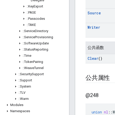
Delegate
::
Key
Export
::
PASE
Source
::
Passcodes
::
TAKE
Writer
::
Service
Directory
::
Service
Provisioning
::
Software
Update
公共函数
::
Status
Reporting
::
Time
Clear
()
::
Token
Pairing
::
Weave
Tunnel
::
Security
Support
公共属性
::
Support
::
System
::
TLV
@248
::
Warm
Modules
Namespaces
union
nl
::
W