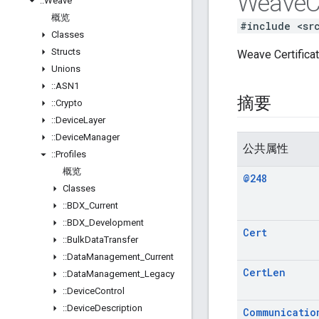
Weave
C
::
Weave
概览
#include <sr
Classes
Structs
Weave Certifi
Unions
::
ASN1
摘要
::
Crypto
::
Device
Layer
::
Device
Manager
公共属性
::
Profiles
概览
@248
Classes
::
BDX
_
Current
::
BDX
_
Development
Cert
::
Bulk
Data
Transfer
::
Data
Management
_
Current
Cert
Len
::
Data
Management
_
Legacy
::
Device
Control
::
Device
Description
Communicatio