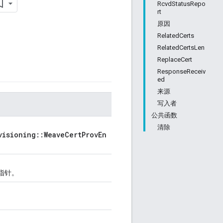
RcvdStatusRepo
rt
原因
RelatedCerts
RelatedCertsLen
ReplaceCert
ResponseReceiv
ed
来源
写入者
公共函数
清除
visioning::WeaveCertProvEn
的指针。
。