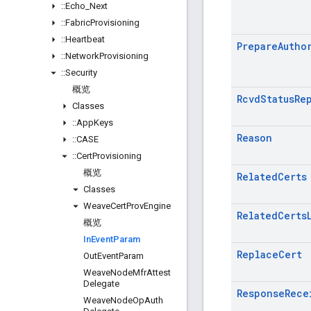
::
Echo
_
Next
::
Fabric
Provisioning
::
Heartbeat
Prepare
Autho
::
Network
Provisioning
::
Security
概览
Rcvd
Status
Re
Classes
::
App
Keys
Reason
::
CASE
::
Cert
Provisioning
概览
Related
Certs
Classes
Weave
Cert
Prov
Engine
Related
Certs
概览
In
Event
Param
Replace
Cert
Out
Event
Param
Weave
Node
Mfr
Attest
Delegate
Response
Rece
Weave
Node
Op
Auth