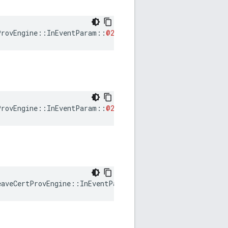
ProvEngine
::
InEventParam
::
@247
::
@250
nl
::
Weave
::
Profil
ProvEngine
::
InEventParam
::
@247
::
@249
nl
::
Weave
::
Profil
aveCertProvEngine::InEventParam::RcvdStatusReport