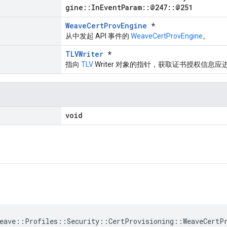
gine::InEventParam::@247::@251
WeaveCertProvEngine
*
从中发起 API 事件的
WeaveCertProvEngine
。
TLVWriter
*
指向
TLV
Writer 对象的指针，获取证书授权信息应
void
eave
::
Profiles
::
Security
::
CertProvisioning
::
WeaveCertP