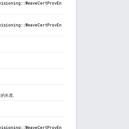
visioning::WeaveCertProvEn
visioning::WeaveCertProvEn
书列表的长度。
visioning::WeaveCertProvEn