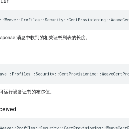
s
Len
::Weave::Profiles::Security::CertProvisioning::WeaveCe
cateResponse 消息中收到的相关证书列表的长度。
ave::Profiles::Security::CertProvisioning::WeaveCertPr
可运行设备证书的布尔值。
ceived
Weave
::
Profiles
::
Security
::
CertProvisioning
::
WeaveCert