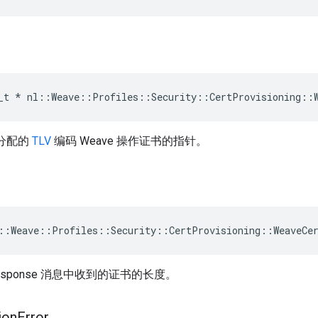
_t
*
nl
::
Weave
::
Profiles
::
Security
::
CertProvisioning
::
务分配的
TLV
编码 Weave 操作证书的指针。
::Weave::Profiles::Security::CertProvisioning::WeaveCe
ateResponse 消息中收到的证书的长度。
ion
Error