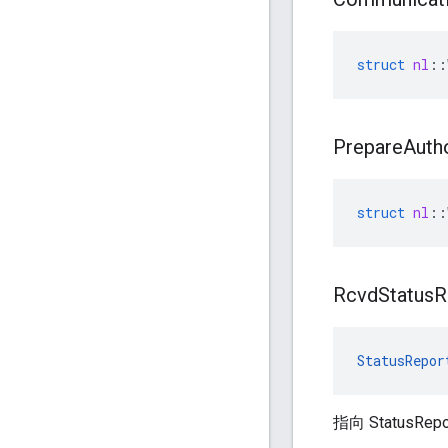
struct
nl
::
Prepare
Auth
struct
nl
::
Rcvd
Status
R
StatusRepor
指向 StatusRe