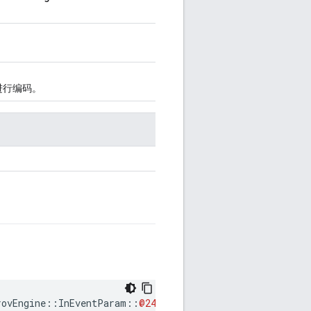
进行编码。
rovEngine
::
InEventParam
::
@247
nl
::
Weave
::
Profiles
::
Secu