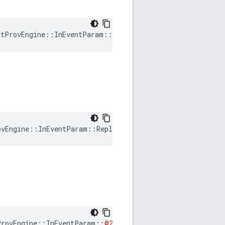
rtProvEngine::InEventParam::RelatedCertsLen
ovEngine::InEventParam::ReplaceCert
ProvEngine
::
InEventParam
::
@247
::
@251
nl
::
Weave
::
Profil