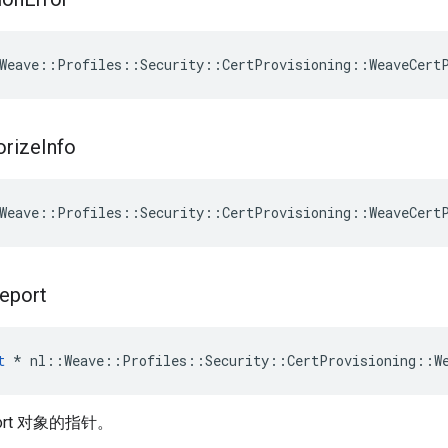
Weave
::
Profiles
::
Security
::
CertProvisioning
::
WeaveCert
orize
Info
Weave
::
Profiles
::
Security
::
CertProvisioning
::
WeaveCert
eport
t
 * nl::Weave::Profiles::Security::CertProvisioning::We
port 对象的指针。