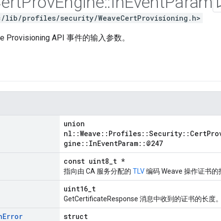
ert
Prov
Engine
::
In
Event
Param
c/lib/profiles/security/WeaveCertProvisioning.h>
cate Provisioning API 事件的输入参数。
union
nl::Weave::Profiles::Security::CertPro
gine::InEventParam::@247
const uint8_t *
指向由 CA 服务分配的
TLV
编码 Weave 操作证书
uint16_t
GetCertificateResponse 消息中收到的证书的长度
n
Error
struct