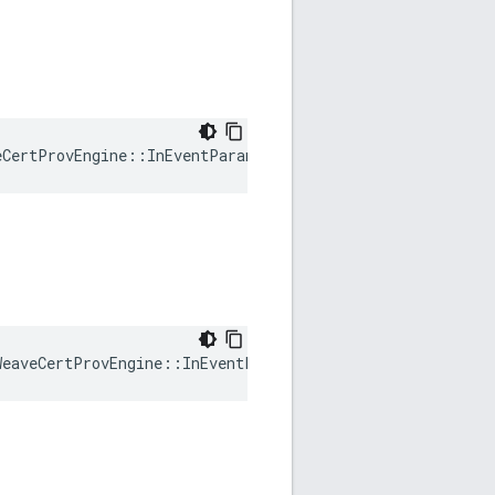
eCertProvEngine::InEventParam::Reason
WeaveCertProvEngine
::
InEventParam
::
RelatedCerts