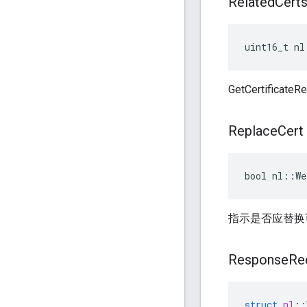
Related
Cert
uint16_t nl
GetCertifi
Replace
Cert
bool nl::We
指示是否应替换
Response
Re
struct
nl
::