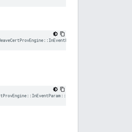
WeaveCertProvEngine
::
InEventParam
::
Cert
rtProvEngine::InEventParam::CertLen