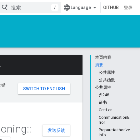
/
GITHUB
登录
本页内容
。
摘要
公共属性
公共函数
含错
公共属性
@248
证书
CertLen
CommunicationE
rror
ioning
::
PrepareAuthorize
发送反馈
Info