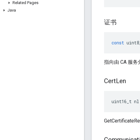
Related Pages
Java
证书
const
uint8
指向由 CA 服
Cert
Len
uint16_t nl
GetCertific
Communicat