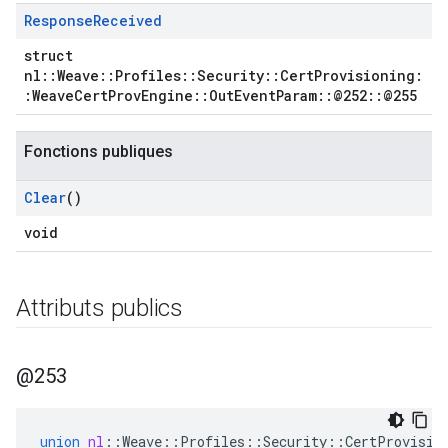
Response
Received
struct
nl::Weave::Profiles::Security::CertProvisioning:
:WeaveCertProvEngine::OutEventParam::@252::@255
Fonctions publiques
Clear
()
void
Attributs publics
@253
union
nl
::
Weave
::
Profiles
::
Security
::
CertProvisio