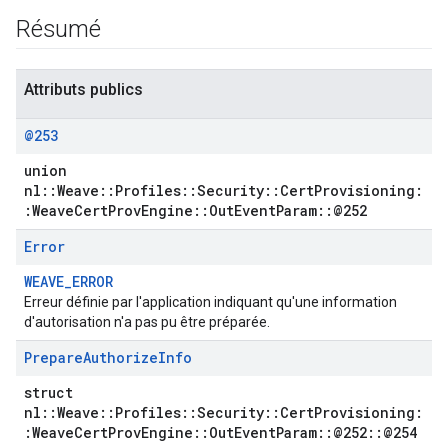
Résumé
Attributs publics
@253
union
nl::Weave::Profiles::Security::CertProvisioning:
:WeaveCertProvEngine::OutEventParam::@252
Error
WEAVE_ERROR
Erreur définie par l'application indiquant qu'une information
d'autorisation n'a pas pu être préparée.
Prepare
Authorize
Info
struct
nl::Weave::Profiles::Security::CertProvisioning:
:WeaveCertProvEngine::OutEventParam::@252::@254