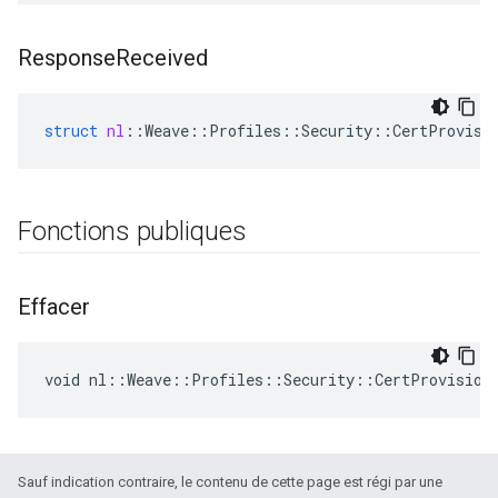
Response
Received
struct
nl
::
Weave
::
Profiles
::
Security
::
CertProvisi
Fonctions publiques
Effacer
void nl::Weave::Profiles::Security::CertProvision
Sauf indication contraire, le contenu de cette page est régi par une