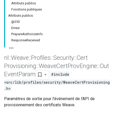
Attributs publics
Fonctions publiques
Attributs publics
@253
Erreur
PrepareAuthorizeInfo
ResponseReceived
nl
::
Weave
::
Profiles
::
Security
::
Cert
Provisioning
::
Weave
Cert
Prov
Engine
::
Out
Event
Param
#include
<src/lib/profiles/security/WeaveCertProvisioning
.h>
Paramètres de sortie pour l'événement de l'API de
provisionnement des certificats Weave.