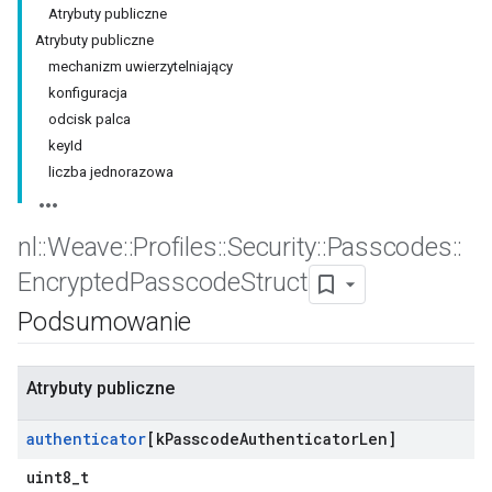
Atrybuty publiczne
Atrybuty publiczne
mechanizm uwierzytelniający
konfiguracja
odcisk palca
keyId
liczba jednorazowa
nl
::
Weave
::
Profiles
::
Security
::
Passcodes
::
Encrypted
Passcode
Struct
Podsumowanie
Atrybuty publiczne
authenticator
[k
Passcode
Authenticator
Len]
uint8_t