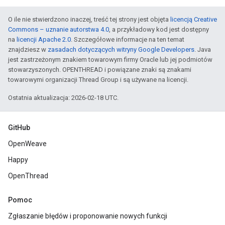
O ile nie stwierdzono inaczej, treść tej strony jest objęta
licencją Creative
Commons – uznanie autorstwa 4.0
, a przykładowy kod jest dostępny
na
licencji Apache 2.0
. Szczegółowe informacje na ten temat
znajdziesz w
zasadach dotyczących witryny Google Developers
. Java
jest zastrzeżonym znakiem towarowym firmy Oracle lub jej podmiotów
stowarzyszonych. OPENTHREAD i powiązane znaki są znakami
towarowymi organizacji Thread Group i są używane na licencji.
Ostatnia aktualizacja: 2026-02-18 UTC.
GitHub
OpenWeave
Happy
OpenThread
Pomoc
Zgłaszanie błędów i proponowanie nowych funkcji