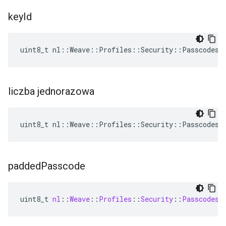
key
Id
uint8_t nl::Weave::Profiles::Security::Passcodes:
liczba jednorazowa
uint8_t nl::Weave::Profiles::Security::Passcodes:
padded
Passcode
uint8_t
nl
:
:
Weave
:
:
Profiles
:
:
Security
:
:
Passcodes
: