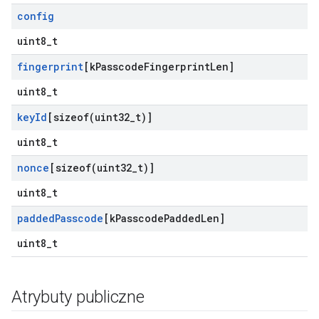
config
uint8_t
fingerprint
[k
Passcode
Fingerprint
Len]
uint8_t
key
Id
[
sizeof(
uint32
_
t)]
uint8_t
nonce
[
sizeof(
uint32
_
t)]
uint8_t
padded
Passcode
[k
Passcode
Padded
Len]
uint8_t
Atrybuty publiczne