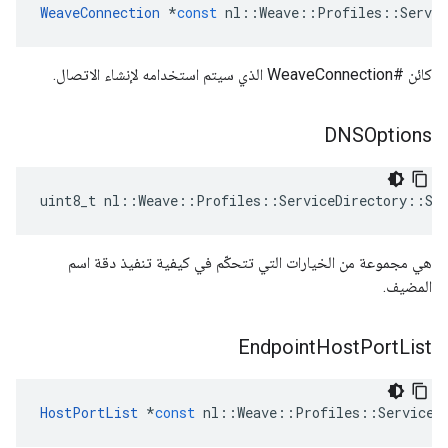
WeaveConnection
*
const
nl
::
Weave
::
Profiles
::
Servic
كائن #WeaveConnection الذي سيتم استخدامه لإنشاء الاتصال.
DNSOptions
uint8_t nl::Weave::Profiles::ServiceDirectory::Ser
هي مجموعة من الخيارات التي تتحكّم في كيفية تنفيذ دقة اسم
المضيف.
Endpoint
Host
Port
List
HostPortList
*
const
nl
::
Weave
::
Profiles
::
ServiceD