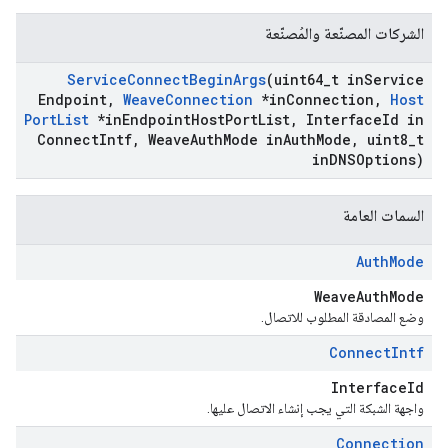
الشركات المصنّعة والمُصنّعة
Service
Connect
Begin
Args
(uint64
_
t in
Service
Endpoint
,
Weave
Connection
*in
Connection
,
Host
Port
List
*in
Endpoint
Host
Port
List
,
Interface
Id in
Connect
Intf
,
Weave
Auth
Mode in
Auth
Mode
,
uint8
_
t
in
DNSOptions)
السمات العامة
Auth
Mode
WeaveAuthMode
وضع المصادقة المطلوب للاتصال.
Connect
Intf
InterfaceId
واجهة الشبكة التي يجب إنشاء الاتصال عليها.
Connection