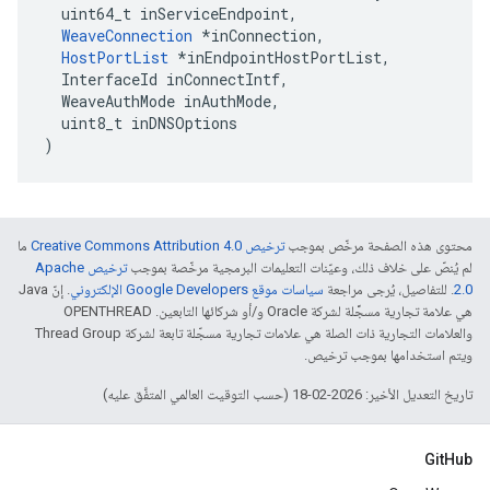
  uint64_t inServiceEndpoint,

WeaveConnection
 *inConnection,

HostPortList
 *inEndpointHostPortList,

  InterfaceId inConnectIntf,

  WeaveAuthMode inAuthMode,

  uint8_t inDNSOptions

)
محتوى هذه الصفحة مرخّص بموجب
ترخيص Creative Commons Attribution 4.0‏
ما
لم يُنصّ على خلاف ذلك، وعيّنات التعليمات البرمجية مرخّصة بموجب
ترخيص Apache
2.0‏
. للتفاصيل، يُرجى مراجعة
سياسات موقع Google Developers الإلكتروني
. إنّ Java
هي علامة تجارية مسجَّلة لشركة Oracle و/أو شركائها التابعين. ‫OPENTHREAD
والعلامات التجارية ذات الصلة هي علامات تجارية مسجّلة تابعة لشركة Thread Group
ويتم استخدامها بموجب ترخيص.
تاريخ التعديل الأخير: 2026-02-18 (حسب التوقيت العالمي المتفَّق عليه)
GitHub