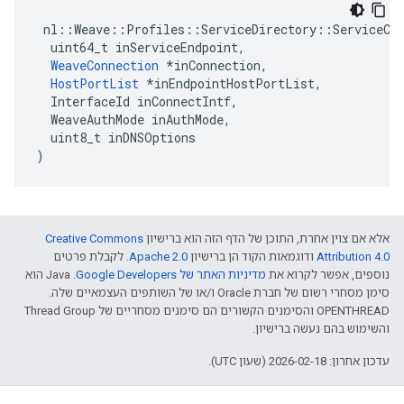
 nl::Weave::Profiles::ServiceDirectory::ServiceCon
  uint64_t inServiceEndpoint,

WeaveConnection
 *inConnection,

HostPortList
 *inEndpointHostPortList,

  InterfaceId inConnectIntf,

  WeaveAuthMode inAuthMode,

  uint8_t inDNSOptions

)
אלא אם צוין אחרת, התוכן של הדף הזה הוא ברישיון
Creative Commons
Attribution 4.0‏
ודוגמאות הקוד הן ברישיון
Apache 2.0‏
. לקבלת פרטים
נוספים, אפשר לקרוא את
מדיניות האתר של Google Developers‏
.‏ Java הוא
סימן מסחרי רשום של חברת Oracle ו/או של השותפים העצמאיים שלה.
‫OPENTHREAD והסימנים הקשורים הם סימנים מסחריים של Thread Group
והשימוש בהם נעשה ברישיון.
עדכון אחרון: 2026-02-18 (שעון UTC).