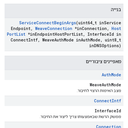
בנייה
Service
Connect
Begin
Args
(uint64
_
t in
Service
Endpoint
,
Weave
Connection
*in
Connection
,
Host
Port
List
*in
Endpoint
Host
Port
List
,
Interface
Id in
Connect
Intf
,
Weave
Auth
Mode in
Auth
Mode
,
uint8
_
t
in
DNSOptions)
מאפיינים ציבוריים
Auth
Mode
WeaveAuthMode
מצב האימות הרצוי לחיבור.
Connect
Intf
InterfaceId
ממשק הרשת שבאמצעותו צריך ליצור את החיבור.
Connection