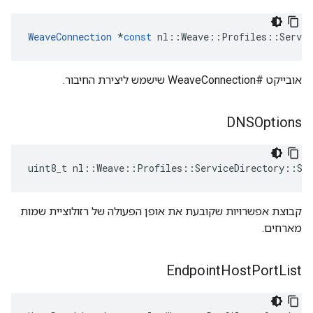
WeaveConnection
*
const
nl
::
Weave
::
Profiles
::
Servic
אובייקט #WeaveConnection שישמש ליצירת החיבור.
DNSOptions
uint8_t nl::Weave::Profiles::ServiceDirectory::Ser
קבוצת אפשרויות שקובעת את אופן הפעולה של רזולוציית שמות
מארחים.
Endpoint
Host
Port
List