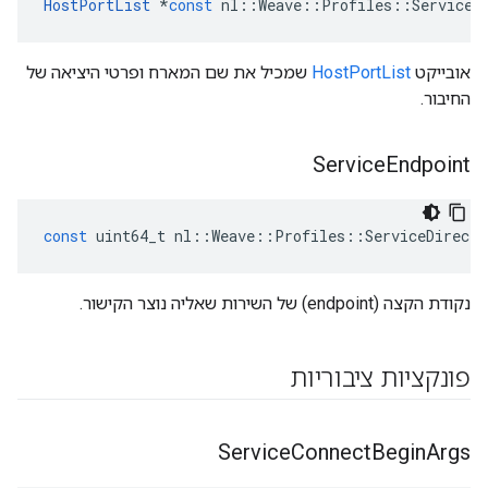
HostPortList
*
const
nl
::
Weave
::
Profiles
::
ServiceD
אובייקט
HostPortList
שמכיל את שם המארח ופרטי היציאה של
החיבור.
Service
Endpoint
const
uint64_t
nl
::
Weave
::
Profiles
::
ServiceDirecto
נקודת הקצה (endpoint) של השירות שאליה נוצר הקישור.
פונקציות ציבוריות
Service
Connect
Begin
Args