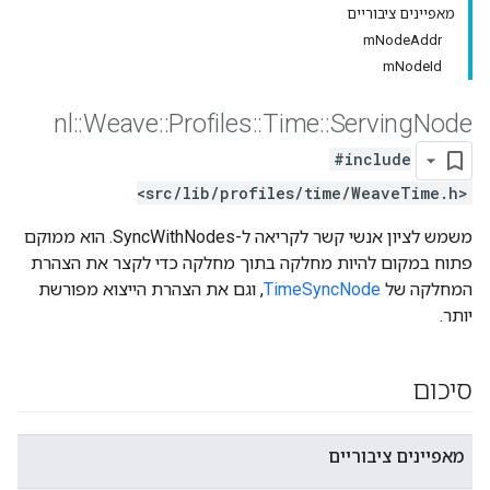
מאפיינים ציבוריים
mNodeAddr
mNodeId
nl
::
Weave
::
Profiles
::
Time
::
Serving
Node
#include
<src/lib/profiles/time/WeaveTime.h>
משמש לציון אנשי קשר לקריאה ל-SyncWithNodes. הוא ממוקם
פתוח במקום להיות מחלקה בתוך מחלקה כדי לקצר את הצהרת
המחלקה של
TimeSyncNode
, וגם את הצהרת הייצוא מפורשת
יותר.
סיכום
מאפיינים ציבוריים