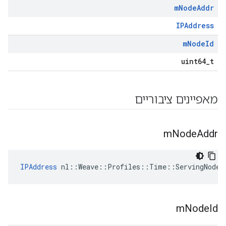
m
Node
Addr
IPAddress
m
Node
Id
uint64_t
מאפיינים ציבוריים
m
Node
Addr
IPAddress
nl
::
Weave
::
Profiles
::
Time
::
ServingNode
:
m
Node
Id