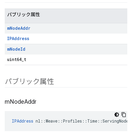
パブリック属性
m
Node
Addr
IPAddress
m
Node
Id
uint64_t
パブリック属性
m
Node
Addr
IPAddress
nl
::
Weave
::
Profiles
::
Time
::
ServingNode
: