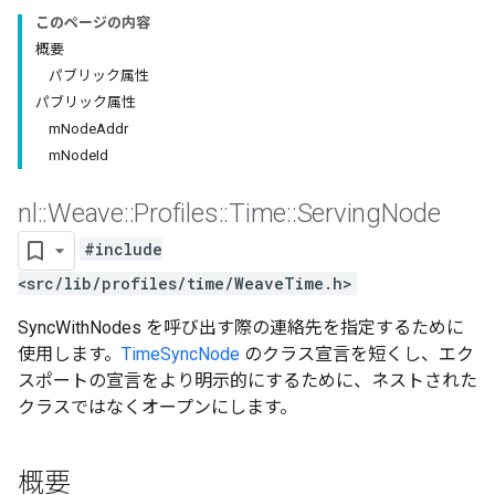
このページの内容
概要
パブリック属性
パブリック属性
mNodeAddr
mNodeId
nl
::
Weave
::
Profiles
::
Time
::
Serving
Node
#include
<src/lib/profiles/time/WeaveTime.h>
SyncWithNodes を呼び出す際の連絡先を指定するために
使用します。
TimeSyncNode
のクラス宣言を短くし、エク
スポートの宣言をより明示的にするために、ネストされた
クラスではなくオープンにします。
概要