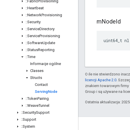
::
Fabric
Provisioning
::
Heartbeat
::
Network
Provisioning
m
Node
Id
::
Security
::
Service
Directory
::
Service
Provisioning
uint64_t
nl
::
Software
Update
::
Status
Reporting
::
Time
Informacje ogólne
Classes
O ile nie stwierdzono inacze
Structs
licencji Apache 2.0
. Szcze
Contact
znakiem towarowym firmy 
Serving
Node
Group i są używane na licen
::
Token
Pairing
Ostatnia aktualizacja: 202
::
Weave
Tunnel
::
Security
Support
::
Support
GitHub
::
System