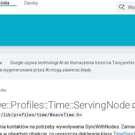
ródła
Zasoby
Google używa technologii AI do tłumaczenia treści na Twój pref
ia wygenerowane przez AI mogą zawierać błędy.
ódła
ve
::
Profiles
::
Time
::
Serving
Node
c/lib/profiles/time/WeaveTime.h>
ania kontaktów na potrzeby wywoływania SyncWithNodes. Zamias
 w otwartym obiekcie, co upraszcza deklarację klasy
TimeSync