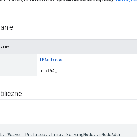
anie
czne
IPAddress
uint64_t
bliczne
l
::
Weave
::
Profiles
::
Time
::
ServingNode
::
mNodeAddr