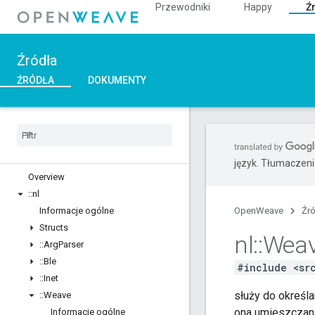
Przewodniki
Happy
Ź
Źródła
ŹRÓDŁA
DOKUMENTY
C++
język. Tłumaczen
Overview
::
nl
Informacje ogólne
OpenWeave
Źr
Structs
nl
::
Wea
::
Arg
Parser
::
Ble
#include <sr
::
Inet
służy do określ
::
Weave
ona umieszczana
Informacje ogólne