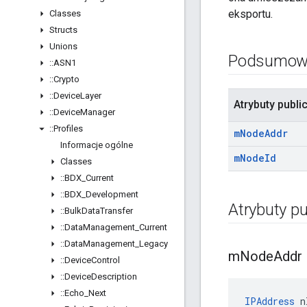
eksportu.
Classes
Structs
Unions
Podsumow
::
ASN1
::
Crypto
::
Device
Layer
Atrybuty publi
::
Device
Manager
::
Profiles
m
Node
Addr
Informacje ogólne
m
Node
Id
Classes
::
BDX
_
Current
::
BDX
_
Development
Atrybuty pu
::
Bulk
Data
Transfer
::
Data
Management
_
Current
::
Data
Management
_
Legacy
m
Node
Addr
::
Device
Control
::
Device
Description
::
Echo
_
Next
IPAddress
n