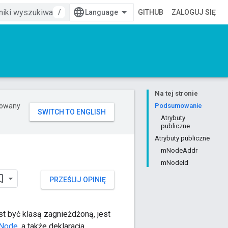
/
GITHUB
ZALOGUJ SIĘ
Na tej stronie
erowany
Podsumowanie
Atrybuty
publiczne
Atrybuty publiczne
mNodeAddr
mNodeId
PRZEŚLIJ OPINIĘ
t być klasą zagnieżdżoną, jest
Node
, a także deklaracja