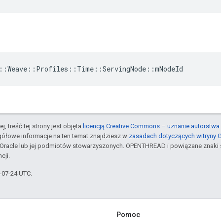
::
Weave
::
Profiles
::
Time
::
ServingNode
::
mNodeId
j, treść tej strony jest objęta
licencją Creative Commons – uznanie autorstwa 
gółowe informacje na ten temat znajdziesz w
zasadach dotyczących witryny 
Oracle lub jej podmiotów stowarzyszonych. OPENTHREAD i powiązane znaki 
cji.
5-07-24 UTC.
Pomoc