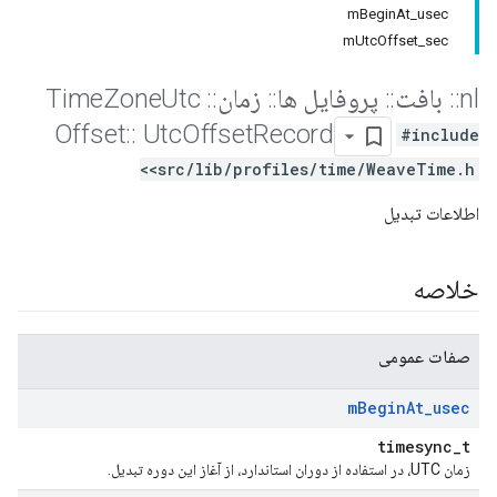
mBeginAt_usec
mUtcOffset_sec
nl
::
بافت
::
پروفایل ها
::
زمان
::
Time
Utc
Zone
Offset
::
Utc
Offset
Record
#include
<src/lib/profiles/time/WeaveTime.h>
اطلاعات تبدیل
خلاصه
صفات عمومی
m
Begin
At
_
usec
timesync_t
زمان UTC، در استفاده از دوران استاندارد، از آغاز این دوره تبدیل.