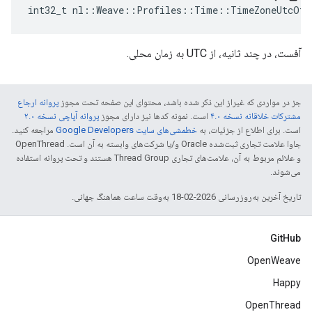
int32_t nl::Weave::Profiles::Time::TimeZoneUtcOff
آفست، در چند ثانیه، از UTC به زمان محلی.
جز در مواردی که غیراز این ذکر شده باشد، محتوای این صفحه تحت مجوز
پروانه ارجاع
مشترکات خلاقانه نسخه ۴.۰
است. نمونه کدها نیز دارای مجوز
پروانه آپاچی نسخه ۲.۰
است. برای اطلاع از جزئیات، به
خطمشی‌های سایت Google Developers‏
مراجعه کنید.
جاوا علامت تجاری ثبت‌شده Oracle و/یا شرکت‌های وابسته به آن است. ‫OpenThread
و علائم مربوط به آن، علامت‌های تجاری Thread Group هستند و تحت پروانه استفاده
می‌شوند.
تاریخ آخرین به‌روزرسانی 2026-02-18 به‌وقت ساعت هماهنگ جهانی.
GitHub
OpenWeave
Happy
OpenThread