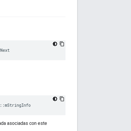
mNext
::
mStringInfo
mada asociadas con este