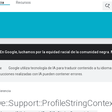
cia
Recursos
En Google, luchamos por la equidad racial de la comunidad negra.
Google utiliza tecnología de IA para traducir contenido a tu idioma
ducciones realizadas con IA pueden contener errores.
erencia
ve
::
Support
::
Profile
String
Contex