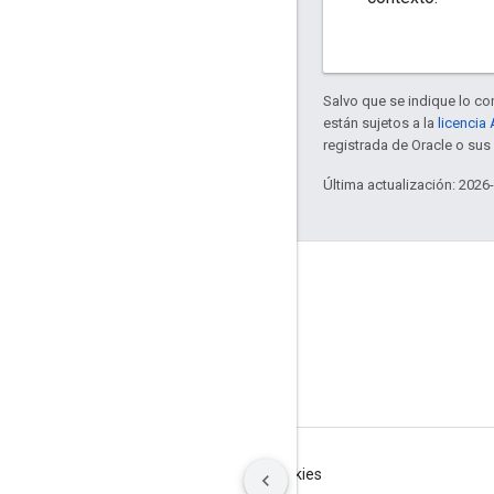
Salvo que se indique lo con
están sujetos a la
licencia
registrada de Oracle o su
Última actualización: 2026
GitHub
OpenWeave
Happy
OpenThread
Condiciones
Privacidad
Manage cookies