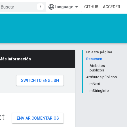
/
GITHUB
ACCEDER
En esta página
Más información
Resumen
Atributos
públicos
Atributos públicos
mNext
mStringInfo
t
ENVIAR COMENTARIOS