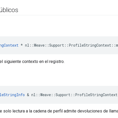
úblicos
ngContext
 * nl::Weave::Support::ProfileStringContext::
el siguiente contexto en el registro.
leStringInfo
&
nl
::
Weave
::
Support
::
ProfileStringContext
e solo lectura a la cadena de perfil admite devoluciones de lla