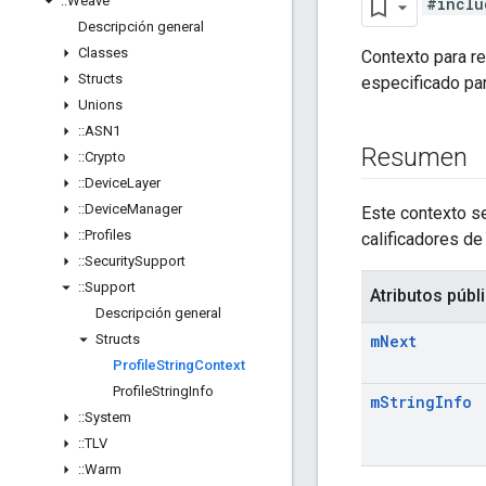
::
Weave
#inclu
Descripción general
Classes
Contexto para re
Structs
especificado par
Unions
::
ASN1
Resumen
::
Crypto
::
Device
Layer
::
Device
Manager
Este contexto se
::
Profiles
calificadores de
::
Security
Support
::
Support
Atributos públ
Descripción general
Structs
m
Next
Profile
String
Context
Profile
String
Info
m
String
Info
::
System
::
TLV
::
Warm