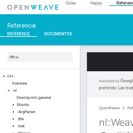
Guías
Happy
Referen
Referencia
REFERENCE
DOCUMENTOS
C++
Overview
preferido. Las tra
::
nl
Descripción general
Structs
OpenWeave
Ref
::
Arg
Parser
nl
::
Wea
::
Ble
::
Inet