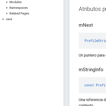
Modules
Atributos p
Namespaces
Related Pages
Java
m
Next
ProfileStri
Un puntero para 
m
String
Info
const
Profi
Una referencia d
contexto.