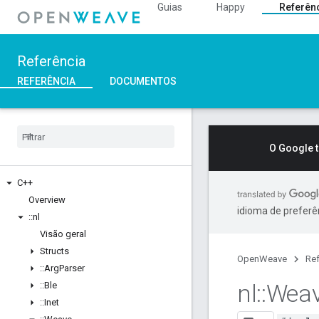
Guias
Happy
Referên
Referência
REFERÊNCIA
DOCUMENTOS
O Google 
C++
Overview
idioma de preferê
::
nl
Visão geral
Structs
OpenWeave
Ref
::
Arg
Parser
nl
::
Wea
::
Ble
::
Inet