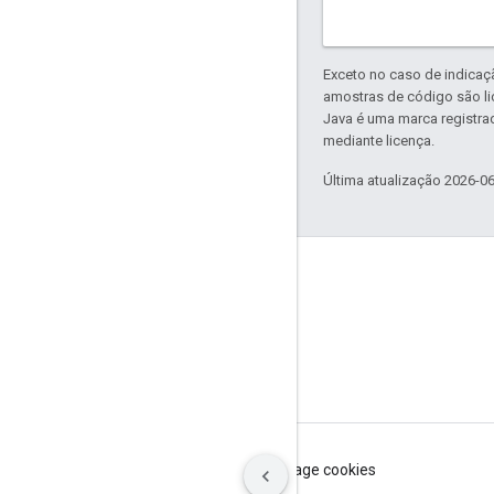
Exceto no caso de indicaç
amostras de código são l
Java é uma marca registra
mediante licença.
Última atualização 2026-0
GitHub
OpenWeave
Happy
OpenThread
Termos de Serviço
Privacidade
Manage cookies