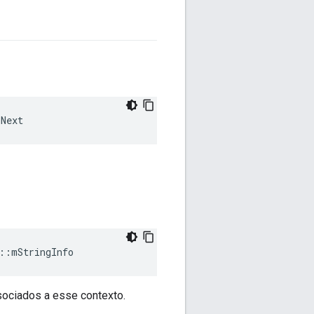
mNext
::
mStringInfo
ssociados a esse contexto.