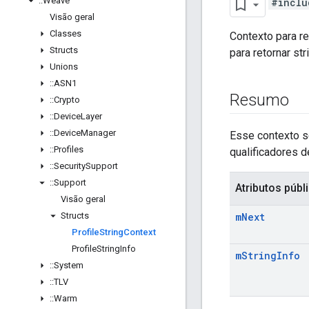
::
Weave
#inclu
Visão geral
Classes
Contexto para re
Structs
para retornar st
Unions
::
ASN1
Resumo
::
Crypto
::
Device
Layer
::
Device
Manager
Esse contexto s
::
Profiles
qualificadores 
::
Security
Support
::
Support
Atributos públ
Visão geral
Structs
m
Next
Profile
String
Context
Profile
String
Info
m
String
Info
::
System
::
TLV
::
Warm