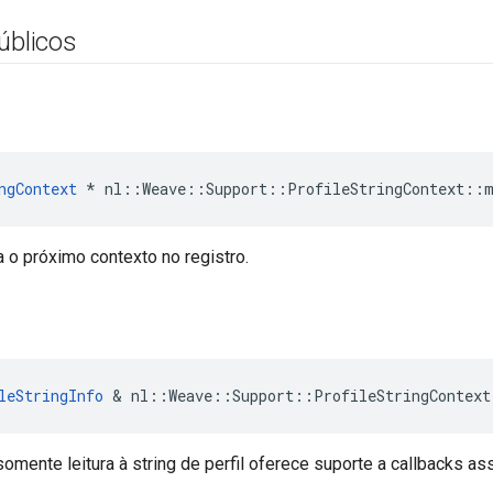
úblicos
ngContext
 * nl::Weave::Support::ProfileStringContext::
 o próximo contexto no registro.
leStringInfo
&
nl
::
Weave
::
Support
::
ProfileStringContext
omente leitura à string de perfil oferece suporte a callbacks a