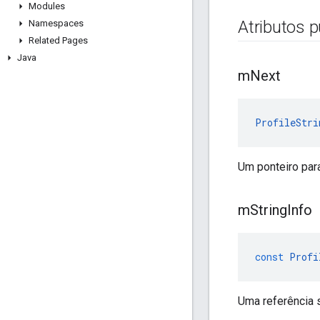
Modules
Atributos p
Namespaces
Related Pages
Java
m
Next
ProfileStri
Um ponteiro para
m
String
Info
const
Profi
Uma referência s