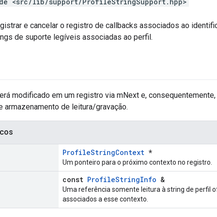
de <src/lib/support/ProfileStringSupport.hpp>
gistrar e cancelar o registro de callbacks associados ao identifi
rings de suporte legíveis associadas ao perfil.
erá modificado em um registro via mNext e, consequentemente,
de armazenamento de leitura/gravação.
icos
ProfileStringContext
*
Um ponteiro para o próximo contexto no registro.
const
ProfileStringInfo
&
Uma referência somente leitura à string de perfil 
associados a esse contexto.