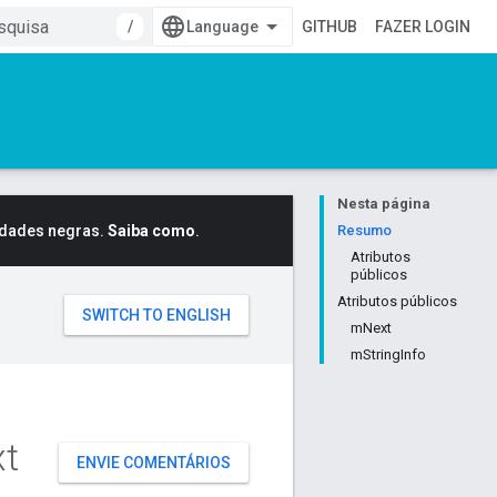
/
GITHUB
FAZER LOGIN
Nesta página
idades negras.
Saiba como
.
Resumo
Atributos
públicos
Atributos públicos
mNext
mStringInfo
t
ENVIE COMENTÁRIOS