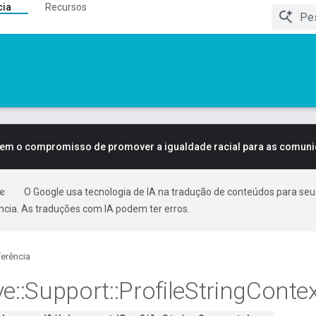
cia
Recursos
tem o compromisso de promover a igualdade racial para as comun
O Google usa tecnologia de IA na tradução de conteúdos para seu
ncia. As traduções com IA podem ter erros.
erência
ve
::
Support
::
Profile
String
Contex