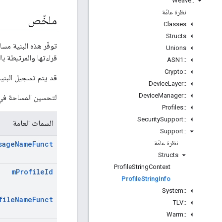
Weave
::
نظرة عامّة
ملخّص
Classes
Structs
توفّر هذه البنية م
Unions
قراءتها والمرتبطة ب
ASN1
::
Crypto
::
قد يتم تسجيل البنية
Device
Layer
::
Device
Manager
::
لتحسين المساحة في ا
Profiles
::
Security
Support
::
السمات العامة
Support
::
نظرة عامّة
sage
Name
Funct
Structs
Profile
String
Context
m
Profile
Id
Profile
String
Info
System
::
file
Name
Funct
TLV
::
Warm
::