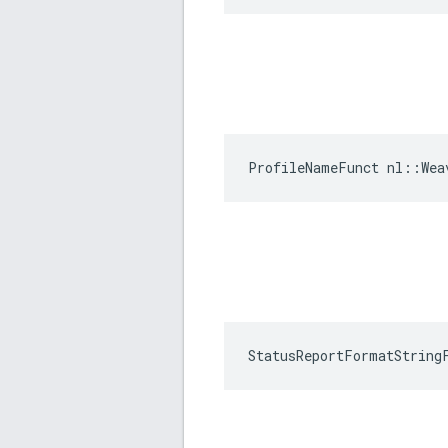
ProfileNameFunct nl::Wea
StatusReportFormatString