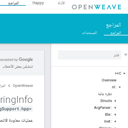
الأدلة
Happy
المراجع
المراجع
المراجع
المستندات
تتضمّن بعض الأخطاء.
C++
Overview
OpenWeave
المرا
nl
::
نظرة عامّة
ring
Info
Structs
Arg
Parser
::
gSupport.hpp>
Ble
::
عمليات معاودة الات
Inet
::