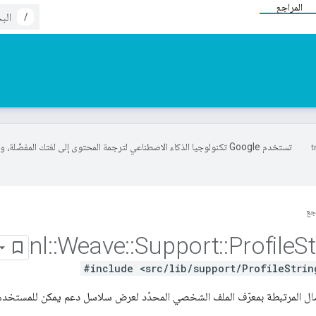
المراجع
/
تستخدم Google تكنولوجيا الذكاء الاصطناعي لترجمة المحتوى إلى لغتك المفضّلة، 
جع
nl
::
Weave
::
Support
::
Profile
St
#include <src/lib/support/ProfileStrin
صال المرتبطة بمعرّف الملف الشخصي المحدّد لعرض سلاسل دعم يمكن للمستخدم