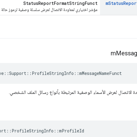
StatusReportFormatStringFunct
m
Status
Repor
مؤشر اختياري لمعاودة الاتصال لعرض سلسلة وصفية لرموز حالة 
m
Messa
ve::Support::ProfileStringInfo::mMessageNameFunct
ة الاتصال لعرض الأسماء الوصفية المرتبطة بأنواع رسائل الملف الشخصي.
ort::ProfileStringInfo::mProfileId