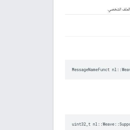
الملف الشخصي.
MessageNameFunct nl::Wea
uint32_t nl::Weave::Supp