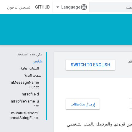
GITHUB
تسجيل الدخول
على هذه الصفحة
وقد
ملخّص
السمات العامة
السمات العامة
mMessageName
Funct
mProfileId
mProfileNameFu
إرسال ملاحظات
nct
mStatusReportF
ormatStringFunct
ين قراءتها والمرتبطة بالملف الشخصي