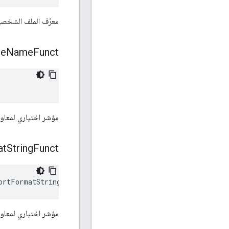
معرّف الملف الشخصي
le
Name
Funct
مؤشر اختياري لمعاو
at
String
Funct
ortFormatStringFunct
مؤشر اختياري لمعاو