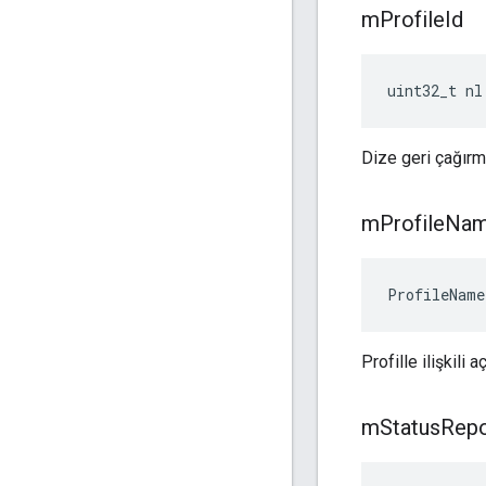
m
Profile
Id
uint32_t nl
Dize geri çağırma
m
Profile
Na
ProfileName
Profille ilişkili
m
Status
Repo