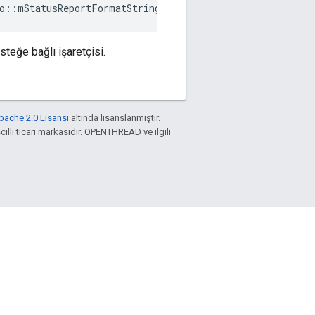
o::mStatusReportFormatStringFunct
steğe bağlı işaretçisi.
pache 2.0 Lisansı
altında lisanslanmıştır.
cilli ticari markasıdır. OPENTHREAD ve ilgili