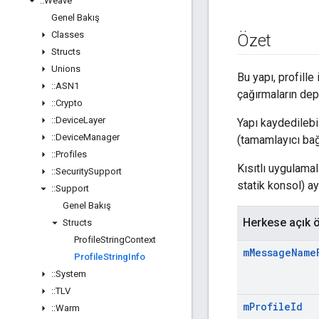
::
Weave
Genel Bakış
Classes
Özet
Structs
Unions
Bu yapı, profille 
::
ASN1
çağırmaların dep
::
Crypto
::
Device
Layer
Yapı kaydedilebil
::
Device
Manager
(tamamlayıcı bağl
::
Profiles
Kısıtlı uygulamal
::
Security
Support
statik konsol) ayr
::
Support
Genel Bakış
Herkese açık ö
Structs
Profile
String
Context
m
Message
Name
Profile
String
Info
::
System
::
TLV
m
Profile
Id
::
Warm