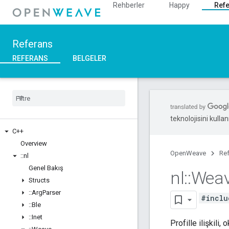
Rehberler
Happy
Ref
Referans
REFERANS
BELGELER
teknolojisini kullan
C++
Overview
OpenWeave
Re
::
nl
Genel Bakış
nl
::
Wea
Structs
::
Arg
Parser
#inclu
::
Ble
::
Inet
Profille ilişkili,