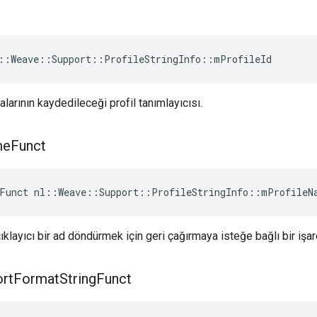
::Weave::Support::ProfileStringInfo::mProfileId
larının kaydedileceği profil tanımlayıcısı.
me
Funct
Funct nl::Weave::Support::ProfileStringInfo::mProfileN
 açıklayıcı bir ad döndürmek için geri çağırmaya isteğe bağlı bir işare
rt
Format
String
Funct