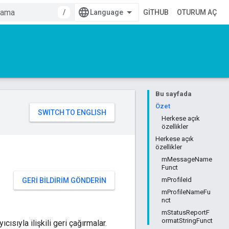
/
GITHUB
OTURUM AÇ
Bu sayfada
Özet
Herkese açık
özellikler
Herkese açık
özellikler
mMessageName
Funct
mProfileId
GERI BILDIRIM GÖNDERIN
mProfileNameFu
nct
mStatusReportF
ormatStringFunct
ıcısıyla ilişkili geri çağırmalar.