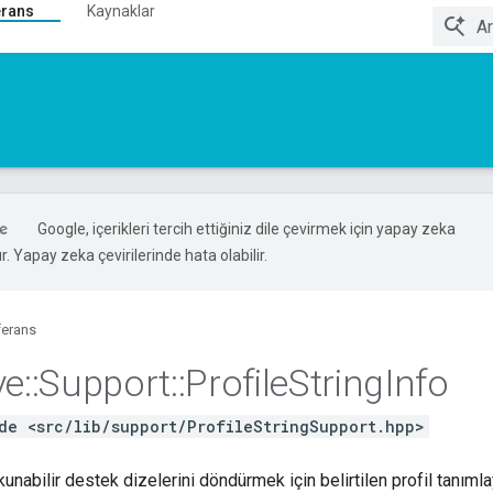
erans
Kaynaklar
Google, içerikleri tercih ettiğiniz dile çevirmek için yapay zeka
ır. Yapay zeka çevirilerinde hata olabilir.
ferans
ve
::
Support
::
Profile
String
Info
de <src/lib/support/ProfileStringSupport.hpp>
 okunabilir destek dizelerini döndürmek için belirtilen profil tanımlay