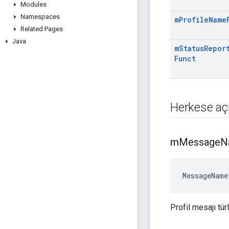
Modules
Namespaces
m
Profile
Name
Related Pages
Java
m
Status
Repor
Funct
Herkese açı
m
Message
N
MessageName
Profil mesajı tür