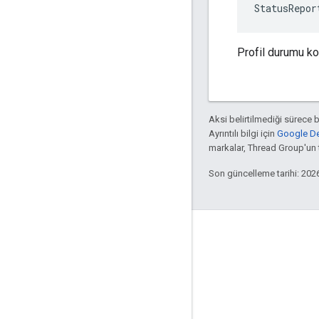
StatusRepor
Profil durumu kod
Aksi belirtilmediği sürece 
Ayrıntılı bilgi için
Google Dev
markalar, Thread Group'un ti
Son güncelleme tarihi: 202
GitHub
OpenWeave
Happy
OpenThread