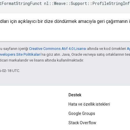
tFormatStringFunct nl::Weave::Support::ProfileStringInf
ları için açıklayıcı bir dize döndürmek amacıyla geri çağırmanın i
bu sayfanın içeriği
Creative Commons Atıf 4.0 Lisansı
altında ve kod örnekleri
A
elopers Site Politikaları
'na göz atın. Java, Oracle ve/veya satış ortaklarının tes
cari markalarıdır ve lisans altında kullanılmaktadır.
6-02-18 UTC.
Destek
Hata ve özellik istekleri
Google Groups
Stack Overflow