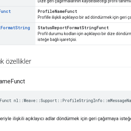
Dize geri çağırmalarının kaydedileceği profil tanımla
Funct
ProfileNameFunct
Profille ilişkili açıklayıcı bir ad döndürmek için geri 
t
Format
String
StatusReportFormatStringFunct
Profil durumu kodları için açıklayıcı bir dize dönd
isteğe bağlı işaretçisi.
k özellikler
ame
Funct
Funct nl::Weave::Support::ProfileStringInfo::mMessageN
leriyle ilişkili açıklayıcı adlar döndürmek için geri çağırmaya isteğe