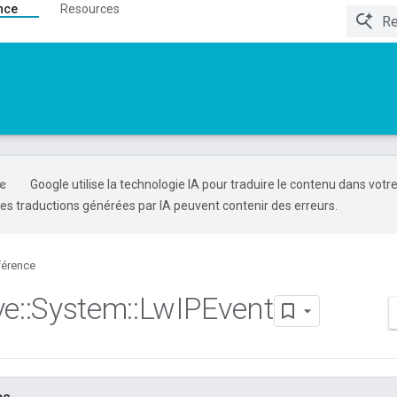
nce
Resources
Google utilise la technologie IA pour traduire le contenu dans votr
es traductions générées par IA peuvent contenir des erreurs.
férence
ve
::
System
::
Lw
IPEvent