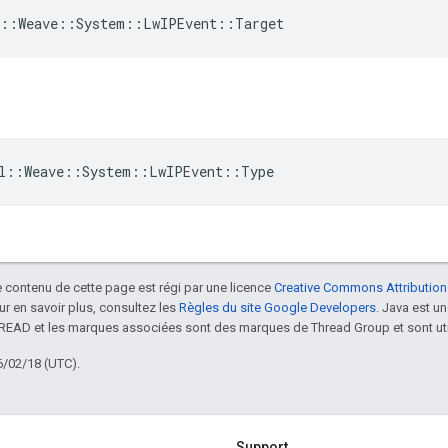
l::Weave::System::LwIPEvent::Target
nl::Weave::System::LwIPEvent::Type
le contenu de cette page est régi par une licence
Creative Commons Attribution
our en savoir plus, consultez les
Règles du site Google Developers
. Java est 
HREAD et les marques associées sont des marques de Thread Group et sont uti
6/02/18 (UTC).
Support