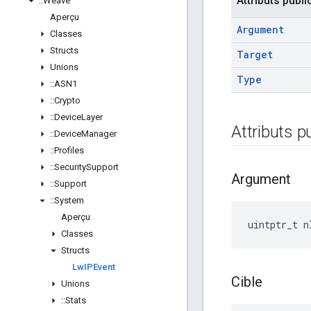
Attributs publi
::
Weave
Aperçu
Argument
Classes
Structs
Target
Unions
Type
::
ASN1
::
Crypto
::
Device
Layer
Attributs p
::
Device
Manager
::
Profiles
::
Security
Support
Argument
::
Support
::
System
Aperçu
uintptr_t n
Classes
Structs
Lw
IPEvent
Cible
Unions
::
Stats