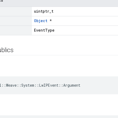
cs
uintptr_t
Object
*
EventType
ublics
l::Weave::System::LwIPEvent::Argument