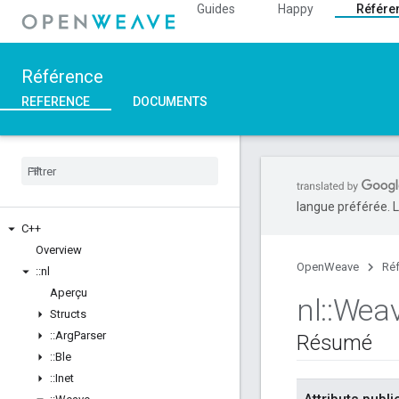
Guides
Happy
Référe
Référence
REFERENCE
DOCUMENTS
langue préférée. L
C++
Overview
OpenWeave
Ré
::
nl
Aperçu
nl
::
Wea
Structs
::
Arg
Parser
Résumé
::
Ble
::
Inet