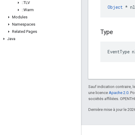
::
TLV
Object
 * n
::
Warm
Modules
Namespaces
Type
Related Pages
Java
EventType 
Sauf indication contraire, 
une licence
Apache 2.0
. P
sociétés affiliées. OPENT
Dernière mise à jour le 202
GitHub