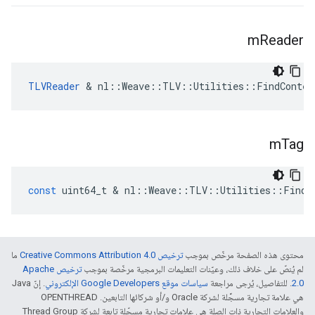
m
Reader
TLVReader
 & nl::Weave::TLV::Utilities::FindContex
m
Tag
const
uint64_t
&
nl
::
Weave
::
TLV
::
Utilities
::
FindC
محتوى هذه الصفحة مرخّص بموجب
ترخيص Creative Commons Attribution 4.0‏
ما
لم يُنصّ على خلاف ذلك، وعيّنات التعليمات البرمجية مرخّصة بموجب
ترخيص Apache
2.0‏
. للتفاصيل، يُرجى مراجعة
سياسات موقع Google Developers الإلكتروني
. إنّ Java
هي علامة تجارية مسجَّلة لشركة Oracle و/أو شركائها التابعين. ‫OPENTHREAD
والعلامات التجارية ذات الصلة هي علامات تجارية مسجّلة تابعة لشركة Thread Group