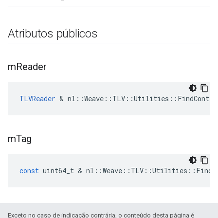
Atributos públicos
m
Reader
TLVReader
 & nl::Weave::TLV::Utilities::FindContex
m
Tag
const
uint64_t
&
nl
::
Weave
::
TLV
::
Utilities
::
FindC
Exceto no caso de indicação contrária, o conteúdo desta página é