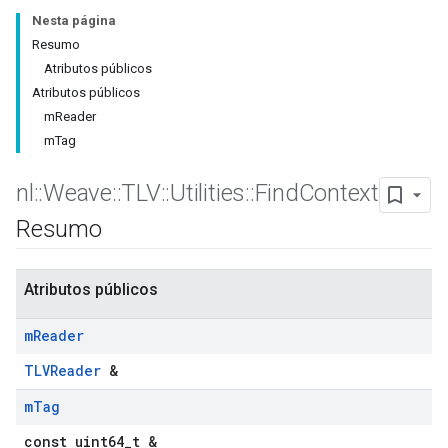
Nesta página
Resumo
Atributos públicos
Atributos públicos
mReader
mTag
nl
::
Weave
::
TLV
::
Utilities
::
Find
Context
Resumo
Atributos públicos
m
Reader
TLVReader
&
m
Tag
const uint64_t &