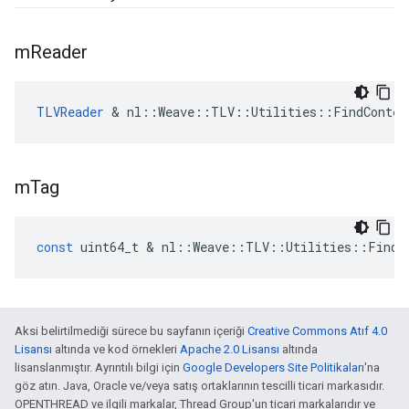
m
Reader
TLVReader
 & nl::Weave::TLV::Utilities::FindContex
m
Tag
const
uint64_t
&
nl
::
Weave
::
TLV
::
Utilities
::
FindC
Aksi belirtilmediği sürece bu sayfanın içeriği
Creative Commons Atıf 4.0
Lisansı
altında ve kod örnekleri
Apache 2.0 Lisansı
altında
lisanslanmıştır. Ayrıntılı bilgi için
Google Developers Site Politikaları
'na
göz atın. Java, Oracle ve/veya satış ortaklarının tescilli ticari markasıdır.
OPENTHREAD ve ilgili markalar, Thread Group'un ticari markalarıdır ve