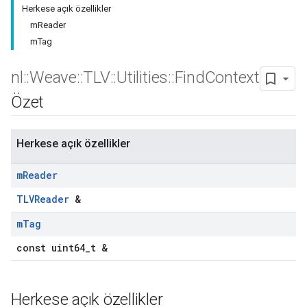
Herkese açık özellikler
mReader
mTag
nl
::
Weave
::
TLV
::
Utilities
::
Find
Context
Özet
Herkese açık özellikler
m
Reader
TLVReader
&
m
Tag
const uint64_t &
Herkese açık özellikler