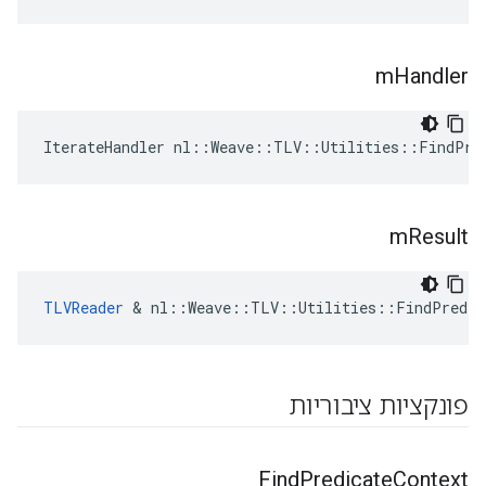
m
Handler
IterateHandler nl::Weave::TLV::Utilities::FindPre
m
Result
TLVReader
 & nl::Weave::TLV::Utilities::FindPredic
פונקציות ציבוריות
Find
Predicate
Context