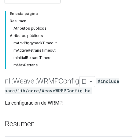
En esta página
Resumen
Atributos públicos
Atributos públicos
mAckPiggybackTimeout
mActiveRetransTimeout
mInitialRetransTimeout
mMaxRetrans
nl
::
Weave
::
WRMPConfig
#include
<src/lib/core/WeaveWRMPConfig.h>
La configuración de WRMP.
Resumen