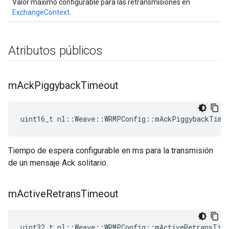
Valor máximo configurable para las retransmisiones en
ExchangeContext
.
Atributos públicos
m
Ack
Piggyback
Timeout
uint16_t nl::Weave::WRMPConfig::mAckPiggybackTime
Tiempo de espera configurable en ms para la transmisión
de un mensaje Ack solitario.
m
Active
Retrans
Timeout
uint32_t nl::Weave::WRMPConfig::mActiveRetransTim