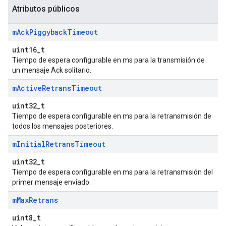
Atributos públicos
m
Ack
Piggyback
Timeout
uint16_t
Tiempo de espera configurable en ms para la transmisión de
un mensaje Ack solitario.
m
Active
Retrans
Timeout
uint32_t
Tiempo de espera configurable en ms para la retransmisión de
todos los mensajes posteriores.
m
Initial
Retrans
Timeout
uint32_t
Tiempo de espera configurable en ms para la retransmisión del
primer mensaje enviado.
m
Max
Retrans
uint8_t