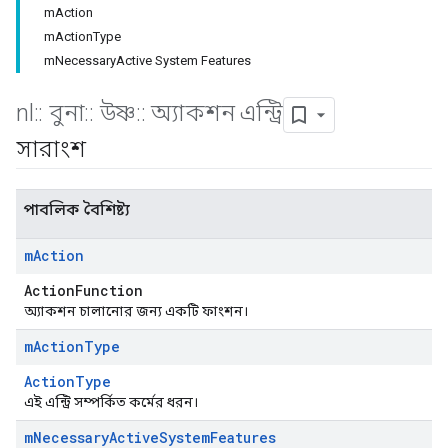
mAction
mActionType
mNecessaryActive System Features
nl
::
বুনা
::
উষ্ণ
::
অ্যাকশন এন্ট্রি
সারাংশ
পাবলিক বৈশিষ্ট্য
m
Action
ActionFunction
অ্যাকশন চালানোর জন্য একটি ফাংশন।
m
Action
Type
ActionType
এই এন্ট্রি সম্পর্কিত কর্মের ধরন।
m
Necessary
Active
System
Features