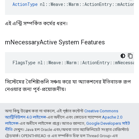
ActionType
 nl::Weave::Warm::ActionEntry::mActionT
এই এন্ট্রি সম্পর্কিত কর্মের ধরন।
m
Necessary
Active System Features
FlagsType nl::Weave::Warm::ActionEntry::mNecessar
সিস্টেমের বৈশিষ্ট্যগুলি সঞ্চয় করে যা অ্যাকশনের ইতিবাচক রূপ
নেওয়ার জন্য পূর্ব-প্রয়োজনীয়।
অন্য কিছু উল্লেখ করা না থাকলে, এই পৃষ্ঠার কন্টেন্ট
Creative Commons
অ্যাট্রিবিউশন 4.0 লাইসেন্স
-এর অধীনে এবং কোডের স্যাম্পেল
Apache 2.0
লাইসেন্স
-এর অধীনে লাইসেন্স প্রাপ্ত। আরও জানতে,
Google Developers সাইট
নীতি
দেখুন। Java হল Oracle এবং/অথবা তার অ্যাফিলিয়েট সংস্থার রেজিস্টার্ড
ট্রেডমার্ক। OPENTHREAD ও এর সম্পর্কিত চিহ্ন হল Thread Group-এর