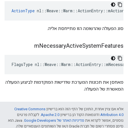
ActionType
 nl::Weave::Warm::ActionEntry::mActionT
סוג הפעולה שהרשומה הזו מתייחסת אליה.
m
Necessary
Active
System
Features
FlagsType nl::Weave::Warm::ActionEntry::mNecessar
מאחסן את תכונות המערכת שדרישות המוקדמות לביצוע הפעולה
המאשרת של הפעולה.
אלא אם צוין אחרת, התוכן של הדף הזה הוא ברישיון
Creative Commons
Attribution 4.0‏
ודוגמאות הקוד הן ברישיון
Apache 2.0‏
. לקבלת פרטים
נוספים, אפשר לקרוא את
מדיניות האתר של Google Developers‏
.‏ Java הוא
סימן מסחרי רשום של חברת Oracle ו/או של השותפים העצמאיים שלה.