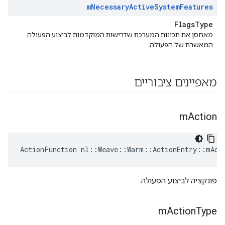
m
Necessary
Active
System
Features
FlagsType
מאחסן את תכונות המערכת שדרישות המוקדמות לביצוע הפעולה
המאשרת של הפעולה.
מאפיינים ציבוריים
m
Action
ActionFunction nl::Weave::Warm::ActionEntry::mAct
פונקציה לביצוע הפעולה.
m
Action
Type