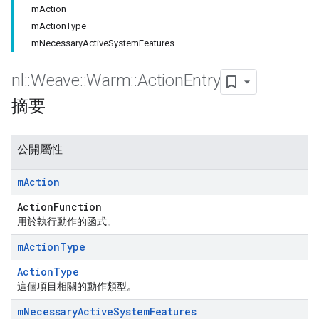
mAction
mActionType
mNecessaryActiveSystemFeatures
nl
::
Weave
::
Warm
::
Action
Entry
摘要
公開屬性
m
Action
ActionFunction
用於執行動作的函式。
m
Action
Type
ActionType
這個項目相關的動作類型。
m
Necessary
Active
System
Features