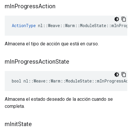
m
In
Progress
Action
ActionType
 nl::Weave::Warm::ModuleState::mInProgr
Almacena el tipo de acción que está en curso.
m
In
Progress
Action
State
bool nl::Weave::Warm::ModuleState::mInProgressAct
Almacena el estado deseado de la acción cuando se
completa.
m
Init
State