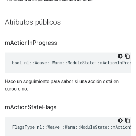
Atributos públicos
m
Action
In
Progress
bool nl::Weave::Warm::ModuleState::mActionInProgr
Hace un seguimiento para saber si una acción está en
curso o no.
m
Action
State
Flags
FlagsType nl::Weave::Warm::ModuleState::mActionSt