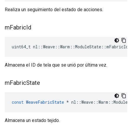
Realiza un seguimiento del estado de acciones.
m
Fabric
Id
uint64_t nl::Weave::Warm::ModuleState::mFabricId
Almacena el ID de tela que se unió por última vez.
m
Fabric
State
const
WeaveFabricState
*
nl
::
Weave
::
Warm
::
ModuleS
Almacena un estado tejido.