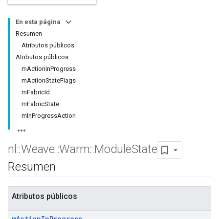
En esta página
Resumen
Atributos públicos
Atributos públicos
mActionInProgress
mActionStateFlags
mFabricId
mFabricState
mInProgressAction
nl
::
Weave
::
Warm
::
Module
State
Resumen
Atributos públicos
m
Action
In
Progress