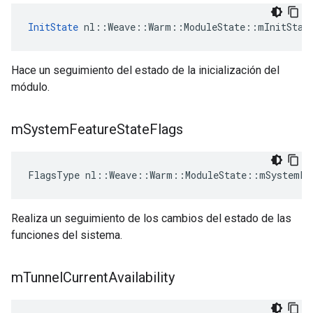
InitState
 nl::Weave::Warm::ModuleState::mInitStat
Hace un seguimiento del estado de la inicialización del
módulo.
m
System
Feature
State
Flags
FlagsType nl::Weave::Warm::ModuleState::mSystemFe
Realiza un seguimiento de los cambios del estado de las
funciones del sistema.
m
Tunnel
Current
Availability