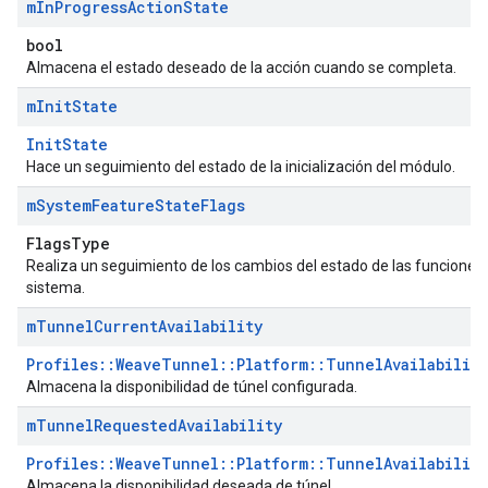
m
In
Progress
Action
State
bool
Almacena el estado deseado de la acción cuando se completa.
m
Init
State
InitState
Hace un seguimiento del estado de la inicialización del módulo.
m
System
Feature
State
Flags
FlagsType
Realiza un seguimiento de los cambios del estado de las funciones 
sistema.
m
Tunnel
Current
Availability
Profiles::WeaveTunnel::Platform::TunnelAvailabilit
Almacena la disponibilidad de túnel configurada.
m
Tunnel
Requested
Availability
Profiles::WeaveTunnel::Platform::TunnelAvailabilit
Almacena la disponibilidad deseada de túnel.