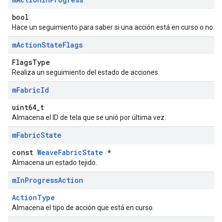
bool
Hace un seguimiento para saber si una acción está en curso o no.
m
Action
State
Flags
FlagsType
Realiza un seguimiento del estado de acciones.
m
Fabric
Id
uint64_t
Almacena el ID de tela que se unió por última vez.
m
Fabric
State
const
WeaveFabricState
*
Almacena un estado tejido.
m
In
Progress
Action
ActionType
Almacena el tipo de acción que está en curso.