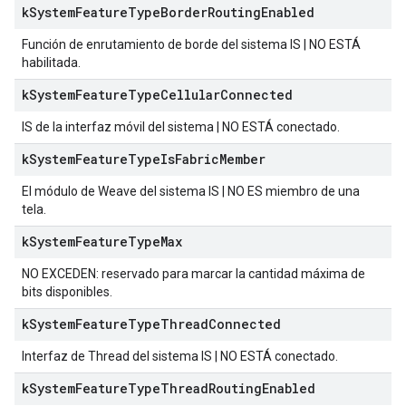
k
System
Feature
Type
Border
Routing
Enabled
Función de enrutamiento de borde del sistema IS | NO ESTÁ
habilitada.
k
System
Feature
Type
Cellular
Connected
IS de la interfaz móvil del sistema | NO ESTÁ conectado.
k
System
Feature
Type
Is
Fabric
Member
El módulo de Weave del sistema IS | NO ES miembro de una
tela.
k
System
Feature
Type
Max
NO EXCEDEN: reservado para marcar la cantidad máxima de
bits disponibles.
k
System
Feature
Type
Thread
Connected
Interfaz de Thread del sistema IS | NO ESTÁ conectado.
k
System
Feature
Type
Thread
Routing
Enabled