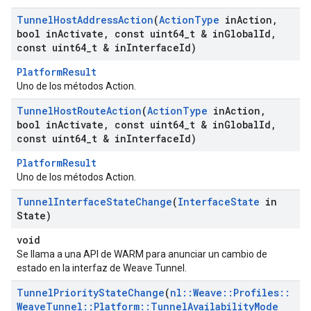
Tunnel
Host
Address
Action
(
Action
Type
in
Action
,
bool in
Activate
,
const uint64
_
t & in
Global
Id
,
const uint64
_
t & in
Interface
Id)
PlatformResult
Uno de los métodos Action.
Tunnel
Host
Route
Action
(
Action
Type
in
Action
,
bool in
Activate
,
const uint64
_
t & in
Global
Id
,
const uint64
_
t & in
Interface
Id)
PlatformResult
Uno de los métodos Action.
Tunnel
Interface
State
Change
(
Interface
State
in
State)
void
Se llama a una API de WARM para anunciar un cambio de
estado en la interfaz de Weave Tunnel.
Tunnel
Priority
State
Change
(
nl
::
Weave
::
Profiles
::
Weave
Tunnel
::
Platform
::
Tunnel
Availability
Mode