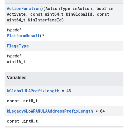
Action
Function
)(Action
Type in
Action
,
bool in
Activate
,
const uint64
_
t &in
Global
Id
,
const
uint64
_
t &in
Interface
Id)
typedef
PlatformResult
(*
Flags
Type
typedef
uint16_t
Variables
k
Global
ULAPrefix
Length
= 48
const uint8_t
k
Legacy6Lo
WPANULAAddress
Prefix
Length
= 64
const uint8_t