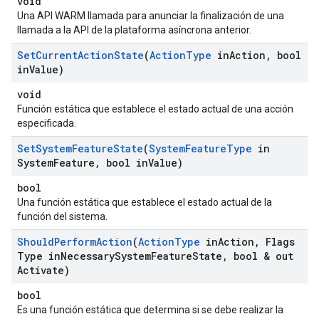
void
Una API WARM llamada para anunciar la finalización de una
llamada a la API de la plataforma asíncrona anterior.
Set
Current
Action
State
(
Action
Type
in
Action
,
bool
in
Value)
void
Función estática que establece el estado actual de una acción
especificada.
Set
System
Feature
State
(
System
Feature
Type
in
System
Feature
,
bool in
Value)
bool
Una función estática que establece el estado actual de la
función del sistema.
Should
Perform
Action
(
Action
Type
in
Action
,
Flags
Type in
Necessary
System
Feature
State
,
bool & out
Activate)
bool
Es una función estática que determina si se debe realizar la