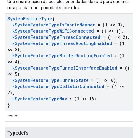
Una enumeración de posibles prioridades de ruta para que una
ruta pueda tener prioridad sobre otra.
System
Feature
Type
{
k
System
Feature
Type
Is
Fabric
Member
= (1 << 0)
,
k
System
Feature
Type
Wi
Fi
Connected
= (1 << 1)
,
k
System
Feature
Type
Thread
Connected
= (1 << 2)
,
k
System
Feature
Type
Thread
Routing
Enabled
= (1
<< 3)
,
k
System
Feature
Type
Border
Routing
Enabled
= (1
<< 4)
,
k
System
Feature
Type
Tunnel
Interface
Enabled
= (1
<< 5)
,
k
System
Feature
Type
Tunnel
State
= (1 << 6)
,
k
System
Feature
Type
Cellular
Connected
= (1 <<
7)
,
k
System
Feature
Type
Max
= (1 << 16)
}
enum
Typedefs