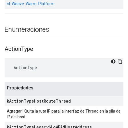
nl::
Weave::
Warm::
Platform
Enumeraciones
Action
Type
 ActionType
Propiedades
k
Action
Type
Host
Route
Thread
Agregar | Quita la ruta IP para la interfaz de Thread en la pila de
IP del host.
k
Action
Type
Legacy6Lo
WPANHost
Address