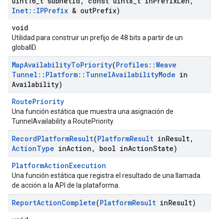
uint16
_
t subnet
Id
,
const uint8
_
t in
Prefix
Len
,
Inet
::
IPPrefix
& out
Prefix)
void
Utilidad para construir un prefijo de 48 bits a partir de un
globalID.
Map
Availability
To
Priority
(
Profiles
::
Weave
Tunnel
::
Platform
::
Tunnel
Availability
Mode
in
Availability)
RoutePriority
Una función estática que muestra una asignación de
TunnelAvailability a RoutePriority.
Record
Platform
Result
(
Platform
Result
in
Result
,
Action
Type
in
Action
,
bool in
Action
State)
PlatformActionExecution
Una función estática que registra el resultado de una llamada
de acción a la API de la plataforma.
Report
Action
Complete
(
Platform
Result
in
Result)