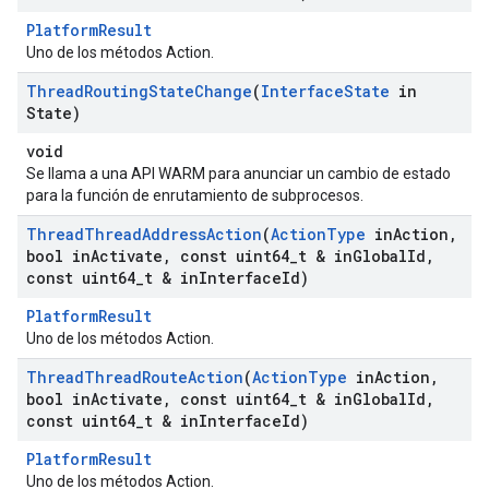
PlatformResult
Uno de los métodos Action.
Thread
Routing
State
Change
(
Interface
State
in
State)
void
Se llama a una API WARM para anunciar un cambio de estado
para la función de enrutamiento de subprocesos.
Thread
Thread
Address
Action
(
Action
Type
in
Action
,
bool in
Activate
,
const uint64
_
t & in
Global
Id
,
const uint64
_
t & in
Interface
Id)
PlatformResult
Uno de los métodos Action.
Thread
Thread
Route
Action
(
Action
Type
in
Action
,
bool in
Activate
,
const uint64
_
t & in
Global
Id
,
const uint64
_
t & in
Interface
Id)
PlatformResult
Uno de los métodos Action.