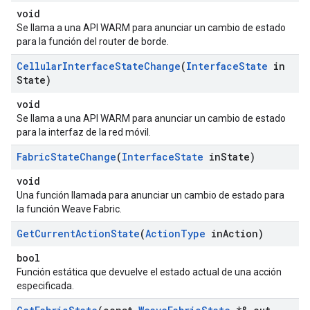
void
Se llama a una API WARM para anunciar un cambio de estado
para la función del router de borde.
Cellular
Interface
State
Change
(
Interface
State
in
State)
void
Se llama a una API WARM para anunciar un cambio de estado
para la interfaz de la red móvil.
Fabric
State
Change
(
Interface
State
in
State)
void
Una función llamada para anunciar un cambio de estado para
la función Weave Fabric.
Get
Current
Action
State
(
Action
Type
in
Action)
bool
Función estática que devuelve el estado actual de una acción
especificada.