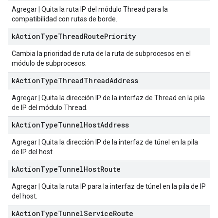
Agregar | Quita la ruta IP del módulo Thread para la
compatibilidad con rutas de borde.
k
Action
Type
Thread
Route
Priority
Cambia la prioridad de ruta de la ruta de subprocesos en el
módulo de subprocesos.
k
Action
Type
Thread
Thread
Address
Agregar | Quita la dirección IP de la interfaz de Thread en la pila
de IP del módulo Thread.
k
Action
Type
Tunnel
Host
Address
Agregar | Quita la dirección IP de la interfaz de túnel en la pila
de IP del host.
k
Action
Type
Tunnel
Host
Route
Agregar | Quita la ruta IP para la interfaz de túnel en la pila de IP
del host.
k
Action
Type
Tunnel
Service
Route