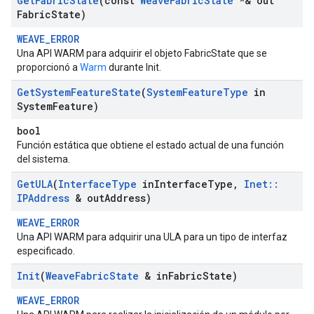
Get
Fabric
State
(const
Weave
Fabric
State
*& out
Fabric
State)
WEAVE_ERROR
Una API WARM para adquirir el objeto FabricState que se
proporcionó a
Warm
durante Init.
Get
System
Feature
State
(
System
Feature
Type
in
System
Feature)
bool
Función estática que obtiene el estado actual de una función
del sistema.
Get
ULA
(
Interface
Type
in
Interface
Type
,
Inet
::
IPAddress
& out
Address)
WEAVE_ERROR
Una API WARM para adquirir una ULA para un tipo de interfaz
especificado.
Init
(
Weave
Fabric
State
& in
Fabric
State)
WEAVE_ERROR