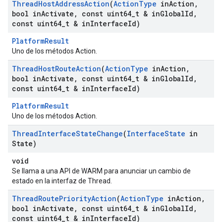
Thread
Host
Address
Action
(
Action
Type
in
Action
,
bool in
Activate
,
const uint64
_
t & in
Global
Id
,
const uint64
_
t & in
Interface
Id)
PlatformResult
Uno de los métodos Action.
Thread
Host
Route
Action
(
Action
Type
in
Action
,
bool in
Activate
,
const uint64
_
t & in
Global
Id
,
const uint64
_
t & in
Interface
Id)
PlatformResult
Uno de los métodos Action.
Thread
Interface
State
Change
(
Interface
State
in
State)
void
Se llama a una API de WARM para anunciar un cambio de
estado en la interfaz de Thread.
Thread
Route
Priority
Action
(
Action
Type
in
Action
,
bool in
Activate
,
const uint64
_
t & in
Global
Id
,
const uint64
_
t & in
Interface
Id)