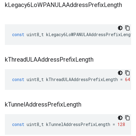
k
Legacy6Lo
WPANULAAddress
Prefix
Length
const
uint8_t
kLegacy6LoWPANULAAddressPrefixLength
k
Thread
ULAAddress
Prefix
Length
const
uint8_t
kThreadULAAddressPrefixLength
=
64
k
Tunnel
Address
Prefix
Length
const
uint8_t
kTunnelAddressPrefixLength
=
128