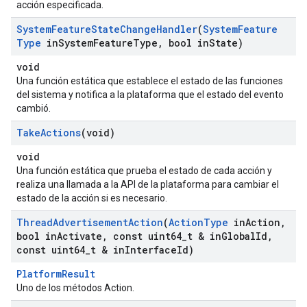
acción especificada.
System
Feature
State
Change
Handler
(
System
Feature
Type
in
System
Feature
Type
,
bool in
State)
void
Una función estática que establece el estado de las funciones
del sistema y notifica a la plataforma que el estado del evento
cambió.
Take
Actions
(void)
void
Una función estática que prueba el estado de cada acción y
realiza una llamada a la API de la plataforma para cambiar el
estado de la acción si es necesario.
Thread
Advertisement
Action
(
Action
Type
in
Action
,
bool in
Activate
,
const uint64
_
t & in
Global
Id
,
const uint64
_
t & in
Interface
Id)
PlatformResult
Uno de los métodos Action.