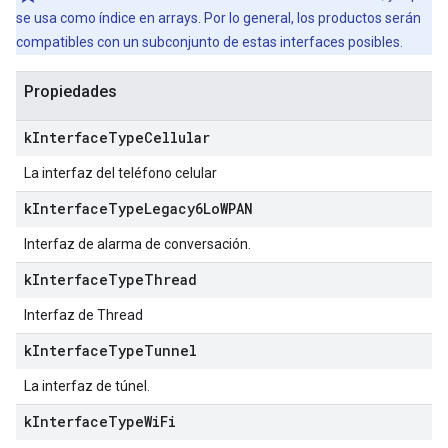
se usa como índice en arrays. Por lo general, los productos serán
compatibles con un subconjunto de estas interfaces posibles.
Propiedades
k
Interface
Type
Cellular
La interfaz del teléfono celular
k
Interface
Type
Legacy6Lo
WPAN
Interfaz de alarma de conversación.
k
Interface
Type
Thread
Interfaz de Thread
k
Interface
Type
Tunnel
La interfaz de túnel.
k
Interface
Type
Wi
Fi