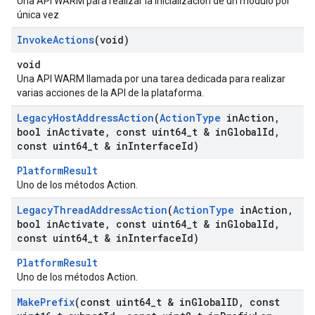
Una API WARM para realizar la inicialización de un módulo por
única vez
Invoke
Actions
(void)
void
Una API WARM llamada por una tarea dedicada para realizar
varias acciones de la API de la plataforma.
Legacy
Host
Address
Action
(
Action
Type
in
Action
,
bool in
Activate
,
const uint64
_
t & in
Global
Id
,
const uint64
_
t & in
Interface
Id)
PlatformResult
Uno de los métodos Action.
Legacy
Thread
Address
Action
(
Action
Type
in
Action
,
bool in
Activate
,
const uint64
_
t & in
Global
Id
,
const uint64
_
t & in
Interface
Id)
PlatformResult
Uno de los métodos Action.
Make
Prefix
(const uint64
_
t & in
Global
ID
,
const