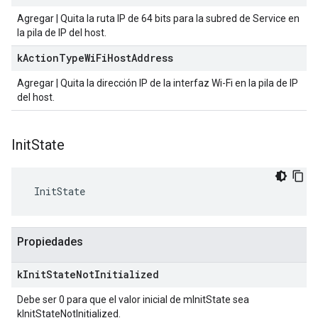
Agregar | Quita la ruta IP de 64 bits para la subred de Service en
la pila de IP del host.
k
Action
Type
Wi
Fi
Host
Address
Agregar | Quita la dirección IP de la interfaz Wi-Fi en la pila de IP
del host.
Init
State
 InitState
Propiedades
k
Init
State
Not
Initialized
Debe ser 0 para que el valor inicial de mInitState sea
kInitStateNotInitialized.