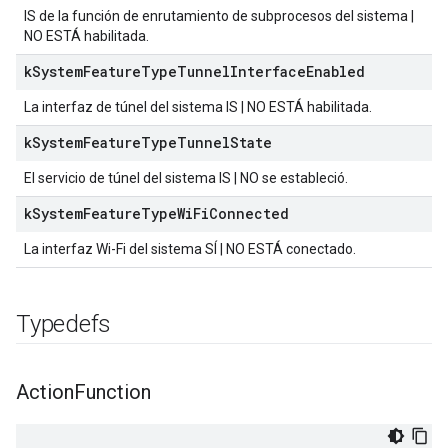
IS de la función de enrutamiento de subprocesos del sistema |
NO ESTÁ habilitada.
k
System
Feature
Type
Tunnel
Interface
Enabled
La interfaz de túnel del sistema IS | NO ESTÁ habilitada.
k
System
Feature
Type
Tunnel
State
El servicio de túnel del sistema IS | NO se estableció.
k
System
Feature
Type
Wi
Fi
Connected
La interfaz Wi-Fi del sistema SÍ | NO ESTÁ conectado.
Typedefs
Action
Function