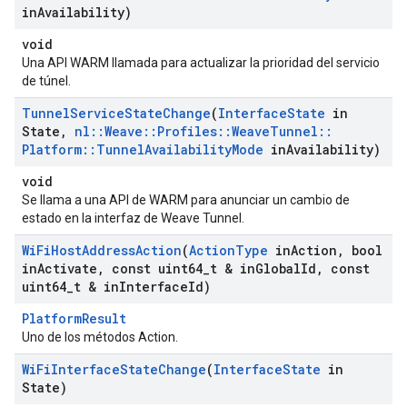
in
Availability)
void
Una API WARM llamada para actualizar la prioridad del servicio
de túnel.
Tunnel
Service
State
Change
(
Interface
State
in
State
,
nl
::
Weave
::
Profiles
::
Weave
Tunnel
::
Platform
::
Tunnel
Availability
Mode
in
Availability)
void
Se llama a una API de WARM para anunciar un cambio de
estado en la interfaz de Weave Tunnel.
Wi
Fi
Host
Address
Action
(
Action
Type
in
Action
,
bool
in
Activate
,
const uint64
_
t & in
Global
Id
,
const
uint64
_
t & in
Interface
Id)
PlatformResult
Uno de los métodos Action.
Wi
Fi
Interface
State
Change
(
Interface
State
in
State)