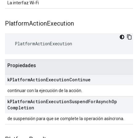
La interfaz Wi-Fi
Platform
Action
Execution
 PlatformActionExecution
Propiedades
k
Platform
Action
Execution
Continue
continuar con la ejecución de la acción.
k
Platform
Action
Execution
Suspend
For
Asynch
Op
Completion
de suspensión para que se complete la operación asíncrona.