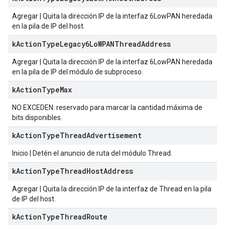
Agregar | Quita la dirección IP de la interfaz 6LowPAN heredada
en la pila de IP del host.
k
Action
Type
Legacy6Lo
WPANThread
Address
Agregar | Quita la dirección IP de la interfaz 6LowPAN heredada
en la pila de IP del módulo de subproceso.
k
Action
Type
Max
NO EXCEDEN: reservado para marcar la cantidad máxima de
bits disponibles.
k
Action
Type
Thread
Advertisement
Inicio | Detén el anuncio de ruta del módulo Thread.
k
Action
Type
Thread
Host
Address
Agregar | Quita la dirección IP de la interfaz de Thread en la pila
de IP del host.
k
Action
Type
Thread
Route