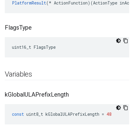
PlatformResult
(
*
ActionFunction
)(
ActionType
inActi
Flags
Type
uint16_t FlagsType
Variables
k
Global
ULAPrefix
Length
const
uint8_t
kGlobalULAPrefixLength
=
48