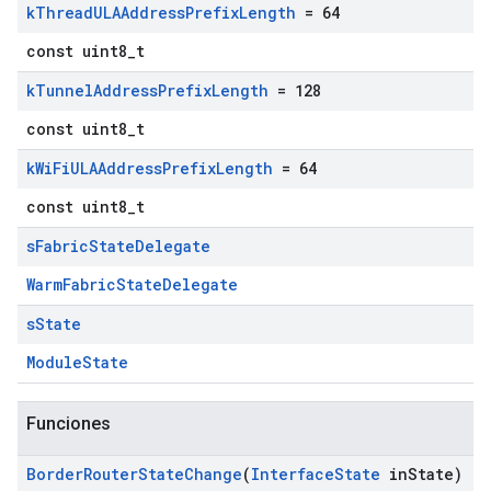
k
Thread
ULAAddress
Prefix
Length
= 64
const uint8_t
k
Tunnel
Address
Prefix
Length
= 128
const uint8_t
k
Wi
Fi
ULAAddress
Prefix
Length
= 64
const uint8_t
s
Fabric
State
Delegate
WarmFabricStateDelegate
s
State
ModuleState
Funciones
Border
Router
State
Change
(
Interface
State
in
State)