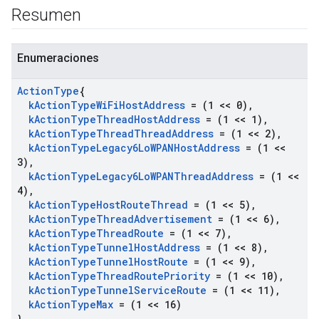
Resumen
Enumeraciones
Action
Type
{
k
Action
Type
Wi
Fi
Host
Address
= (1 << 0)
,
k
Action
Type
Thread
Host
Address
= (1 << 1)
,
k
Action
Type
Thread
Thread
Address
= (1 << 2)
,
k
Action
Type
Legacy6Lo
WPANHost
Address
= (1 <<
3)
,
k
Action
Type
Legacy6Lo
WPANThread
Address
= (1 <<
4)
,
k
Action
Type
Host
Route
Thread
= (1 << 5)
,
k
Action
Type
Thread
Advertisement
= (1 << 6)
,
k
Action
Type
Thread
Route
= (1 << 7)
,
k
Action
Type
Tunnel
Host
Address
= (1 << 8)
,
k
Action
Type
Tunnel
Host
Route
= (1 << 9)
,
k
Action
Type
Thread
Route
Priority
= (1 << 10)
,
k
Action
Type
Tunnel
Service
Route
= (1 << 11)
,
k
Action
Type
Max
= (1 << 16)
}