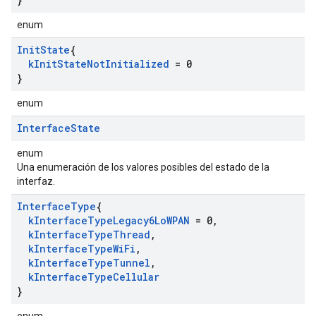
enum
Init
State
{
k
Init
State
Not
Initialized
= 0
}
enum
Interface
State
enum
Una enumeración de los valores posibles del estado de la
interfaz.
Interface
Type
{
k
Interface
Type
Legacy6Lo
WPAN
= 0
,
k
Interface
Type
Thread
,
k
Interface
Type
Wi
Fi
,
k
Interface
Type
Tunnel
,
k
Interface
Type
Cellular
}