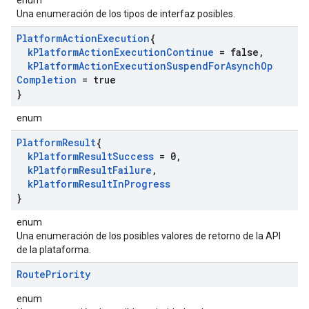
enum
Una enumeración de los tipos de interfaz posibles.
Platform
Action
Execution
{
k
Platform
Action
Execution
Continue
= false
,
k
Platform
Action
Execution
Suspend
For
Asynch
Op
Completion
= true
}
enum
Platform
Result
{
k
Platform
Result
Success
= 0
,
k
Platform
Result
Failure
,
k
Platform
Result
In
Progress
}
enum
Una enumeración de los posibles valores de retorno de la API
de la plataforma.
Route
Priority
enum