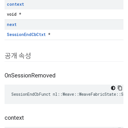
context
void *
next
SessionEndCbCtxt
*
공개 속성
On
Session
Removed
SessionEndCbFunct nl::Weave::WeaveFabricState::Ses
context