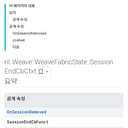
이 페이지의 내용
요약
공개 속성
공개 속성
OnSessionRemoved
context
다음
nl
::
Weave
::
Weave
Fabric
State
::
Session
End
Cb
Ctxt
요약
공개 속성
On
Session
Removed
SessionEndCbFunct