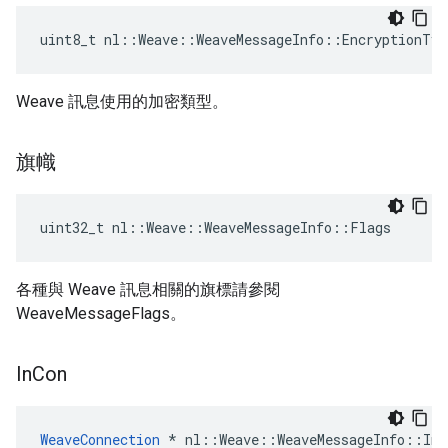
uint8_t nl::Weave::WeaveMessageInfo::EncryptionTyp
Weave 訊息使用的加密類型。
旗幟
uint32_t nl::Weave::WeaveMessageInfo::Flags
各種與 Weave 訊息相關的旗標請參閱
WeaveMessageFlags。
In
Con
WeaveConnection
 * nl::Weave::WeaveMessageInfo::InC