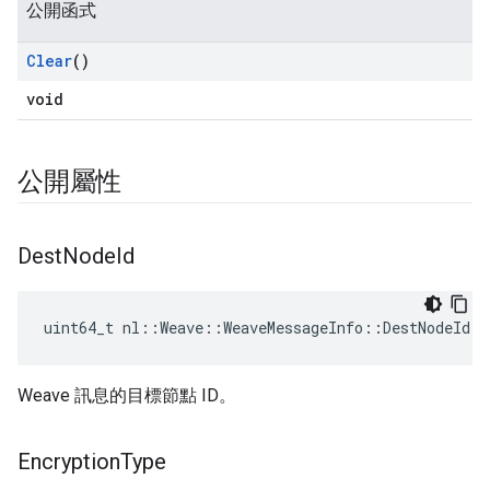
公開函式
Clear
()
void
公開屬性
Dest
Node
Id
uint64_t nl::Weave::WeaveMessageInfo::DestNodeId
Weave 訊息的目標節點 ID。
Encryption
Type