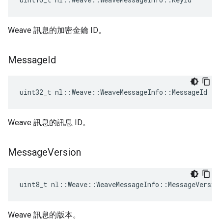
Weave 訊息的加密金鑰 ID。
Message
Id
uint32_t nl::Weave::WeaveMessageInfo::MessageId
Weave 訊息的訊息 ID。
Message
Version
uint8_t nl::Weave::WeaveMessageInfo::MessageVersio
Weave 訊息的版本。