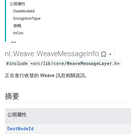
公開屬性
DestNodeId
EncryptionType
旗幟
InCon
nl
::
Weave
::
Weave
Message
Info
#include <src/lib/core/WeaveMessageLayer.h>
正在進行收發的 Weave 訊息相關資訊。
摘要
公開屬性
Dest
Node
Id