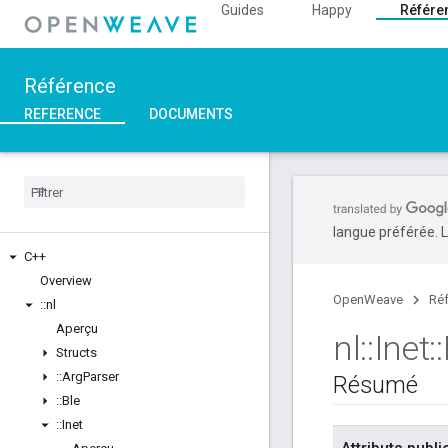
Guides
Happy
Référe
Référence
REFERENCE
DOCUMENTS
langue préférée. L
C++
Overview
OpenWeave
Ré
::
nl
Aperçu
nl
::
Inet
::
Structs
::
Arg
Parser
Résumé
::
Ble
::
Inet