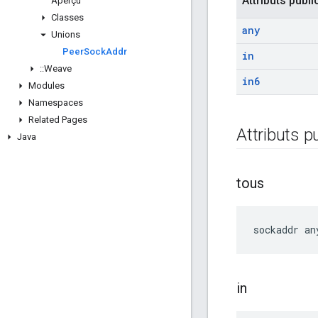
Attributs publi
Aperçu
Classes
any
Unions
Peer
Sock
Addr
in
::
Weave
in6
Modules
Namespaces
Related Pages
Attributs p
Java
tous
sockaddr
an
in