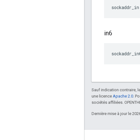
sockaddr_in
in6
sockaddr_in
Sauf indication contraire, 
une licence
Apache 2.0
. P
sociétés affiliées. OPENT
Dernière mise à jour le 202
GitHub