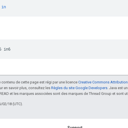
in
6
in6
le contenu de cette page est régi par une licence
Creative Commons Attribution
our en savoir plus, consultez les
Règles du site Google Developers
. Java est 
HREAD et les marques associées sont des marques de Thread Group et sont uti
6/02/18 (UTC).
Support