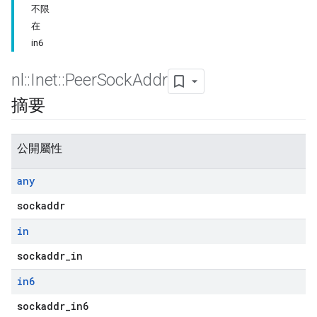
不限
在
in6
nl
::
Inet
::
Peer
Sock
Addr
摘要
公開屬性
any
sockaddr
in
sockaddr_in
in6
sockaddr_in6