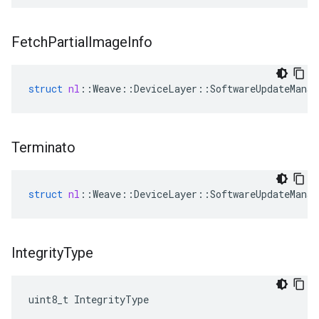
Fetch
Partial
Image
Info
struct
nl
::
Weave
::
DeviceLayer
::
SoftwareUpdateManag
Terminato
struct
nl
::
Weave
::
DeviceLayer
::
SoftwareUpdateManag
Integrity
Type
uint8_t IntegrityType