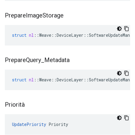
Prepare
Image
Storage
struct
nl
::
Weave
::
DeviceLayer
::
SoftwareUpdateManag
Prepare
Query
_
Metadata
struct
nl
::
Weave
::
DeviceLayer
::
SoftwareUpdateManag
Priorità
UpdatePriority
 Priority