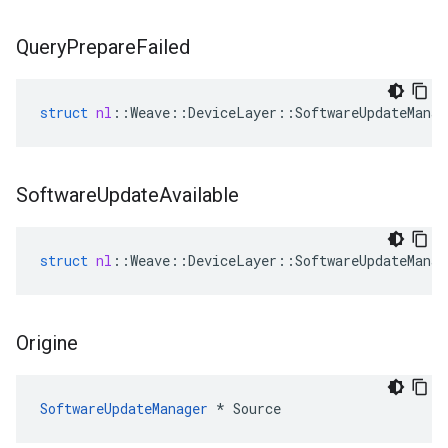
Query
Prepare
Failed
struct
nl
::
Weave
::
DeviceLayer
::
SoftwareUpdateManag
Software
Update
Available
struct
nl
::
Weave
::
DeviceLayer
::
SoftwareUpdateManag
Origine
SoftwareUpdateManager
 * Source