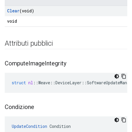
Clear
(void)
void
Attributi pubblici
Compute
Image
Integrity
struct
nl
::
Weave
::
DeviceLayer
::
SoftwareUpdateManag
Condizione
UpdateCondition
 Condition