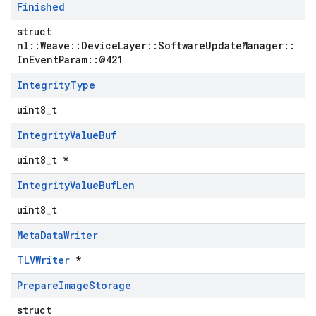
Finished
struct
nl::Weave::DeviceLayer::SoftwareUpdateManager::
InEventParam::@421
Integrity
Type
uint8_t
Integrity
Value
Buf
uint8_t *
Integrity
Value
Buf
Len
uint8_t
Meta
Data
Writer
TLVWriter
*
Prepare
Image
Storage
struct