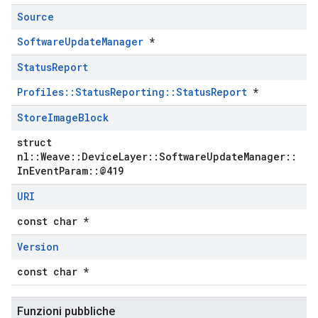
Source
SoftwareUpdateManager
*
Status
Report
Profiles::StatusReporting::StatusReport
*
Store
Image
Block
struct
nl::Weave::DeviceLayer::SoftwareUpdateManager::
InEventParam::@419
URI
const char *
Version
const char *
Funzioni pubbliche