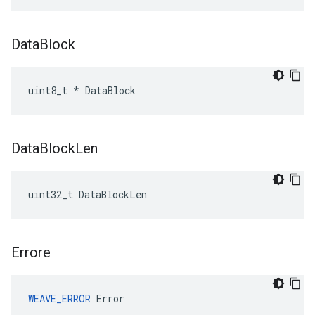
Data
Block
uint8_t * DataBlock
Data
Block
Len
uint32_t DataBlockLen
Errore
WEAVE_ERROR
 Error