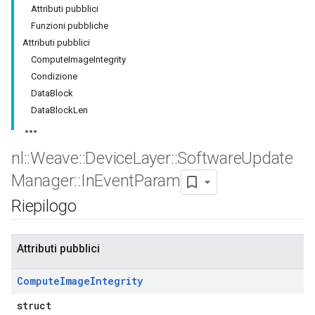
Attributi pubblici
Funzioni pubbliche
Attributi pubblici
ComputeImageIntegrity
Condizione
DataBlock
DataBlockLen
nl
::
Weave
::
Device
Layer
::
Software
Update
Manager
::
In
Event
Param
Riepilogo
Attributi pubblici
Compute
Image
Integrity
struct