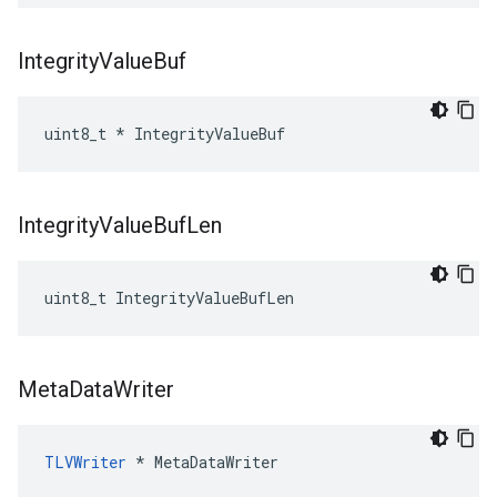
Integrity
Value
Buf
uint8_t * IntegrityValueBuf
Integrity
Value
Buf
Len
uint8_t IntegrityValueBufLen
Meta
Data
Writer
TLVWriter
 * MetaDataWriter