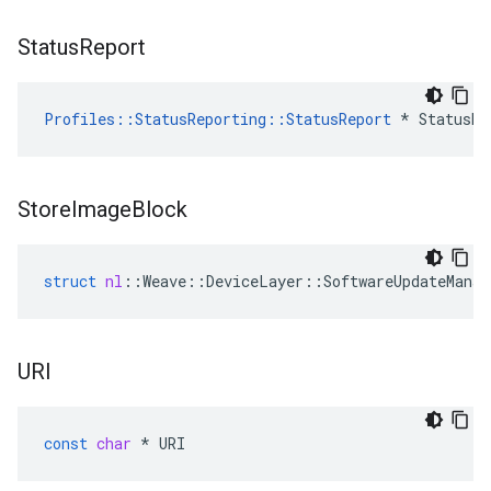
Status
Report
Profiles::StatusReporting::StatusReport
 * StatusRe
Store
Image
Block
struct
nl
::
Weave
::
DeviceLayer
::
SoftwareUpdateManag
URI
const
char
*
URI