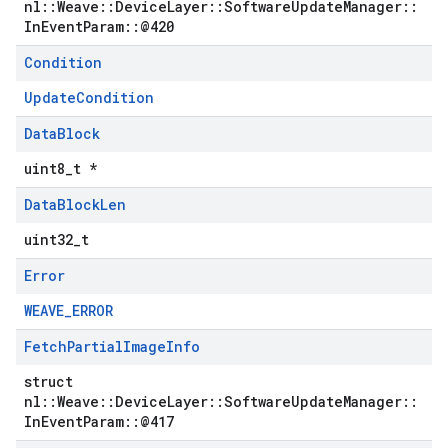
nl::Weave::DeviceLayer::SoftwareUpdateManager::
InEventParam::@420
Condition
UpdateCondition
Data
Block
uint8_t *
Data
Block
Len
uint32_t
Error
WEAVE_ERROR
Fetch
Partial
Image
Info
struct
nl::Weave::DeviceLayer::SoftwareUpdateManager::
InEventParam::@417