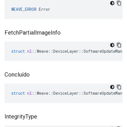
WEAVE_ERROR
 Error
Fetch
Partial
Image
Info
struct
nl
::
Weave
::
DeviceLayer
::
SoftwareUpdateManag
Concluído
struct
nl
::
Weave
::
DeviceLayer
::
SoftwareUpdateManag
Integrity
Type