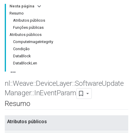
Nesta página
Resumo
Atributos públicos
Funções públicas
Atributos públicos
ComputeImageIntegrity
Condição
DataBlock
DataBlockLen
nl
::
Weave
::
Device
Layer
::
Software
Update
Manager
::
In
Event
Param
Resumo
Atributos públicos