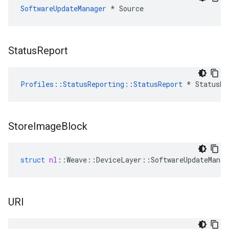
SoftwareUpdateManager
 * Source
Status
Report
Profiles::StatusReporting::StatusReport
 * StatusRe
Store
Image
Block
struct
nl
::
Weave
::
DeviceLayer
::
SoftwareUpdateManag
URI