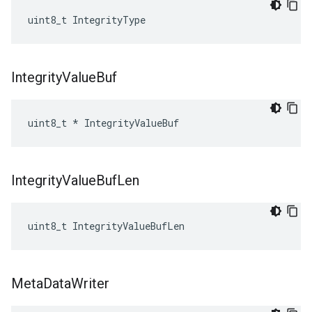
uint8_t IntegrityType
Integrity
Value
Buf
uint8_t * IntegrityValueBuf
Integrity
Value
Buf
Len
uint8_t IntegrityValueBufLen
Meta
Data
Writer