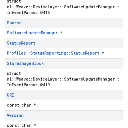
struct
nl::Weave::DeviceLayer::SoftwareUpdateManager::
InEventParam::@416
Source
SoftwareUpdateManager
*
Status
Report
Profiles::StatusReporting::StatusReport
*
Store
Image
Block
struct
nl::Weave::DeviceLayer::SoftwareUpdateManager::
InEventParam::@419
URI
const char *
Version
const char *