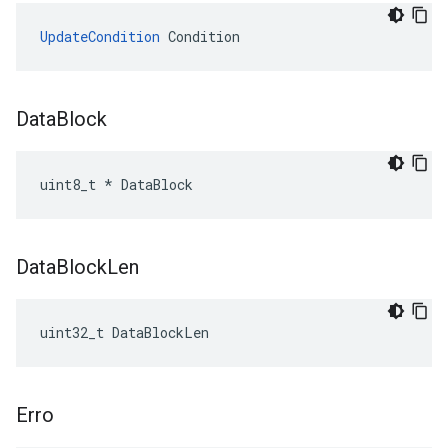
UpdateCondition
 Condition
Data
Block
uint8_t * DataBlock
Data
Block
Len
uint32_t DataBlockLen
Erro