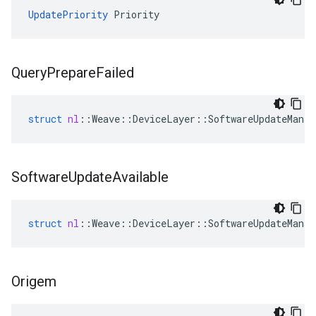
UpdatePriority
 Priority
Query
Prepare
Failed
struct
nl
::
Weave
::
DeviceLayer
::
SoftwareUpdateManag
Software
Update
Available
struct
nl
::
Weave
::
DeviceLayer
::
SoftwareUpdateManag
Origem