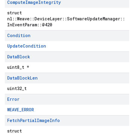
Compute
Image
Integrity
struct
nl::Weave::DeviceLayer::SoftwareUpdateManager::
InEventParam::@420
Condition
UpdateCondition
Data
Block
uint8_t *
Data
Block
Len
uint32_t
Error
WEAVE_ERROR
Fetch
Partial
Image
Info
struct