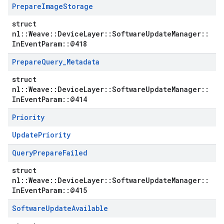
Prepare
Image
Storage
struct
nl::Weave::DeviceLayer::SoftwareUpdateManager::
InEventParam::@418
Prepare
Query
_
Metadata
struct
nl::Weave::DeviceLayer::SoftwareUpdateManager::
InEventParam::@414
Priority
UpdatePriority
Query
Prepare
Failed
struct
nl::Weave::DeviceLayer::SoftwareUpdateManager::
InEventParam::@415
Software
Update
Available