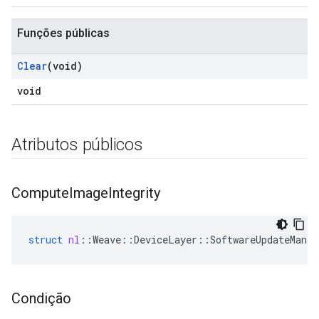
Funções públicas
Clear
(void)
void
Atributos públicos
Compute
Image
Integrity
struct
nl
::
Weave
::
DeviceLayer
::
SoftwareUpdateManag
Condição