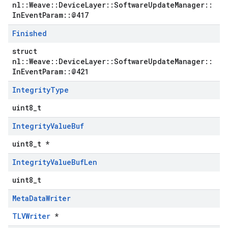
nl::Weave::DeviceLayer::SoftwareUpdateManager::
InEventParam::@417
Finished
struct
nl::Weave::DeviceLayer::SoftwareUpdateManager::
InEventParam::@421
Integrity
Type
uint8_t
Integrity
Value
Buf
uint8_t *
Integrity
Value
Buf
Len
uint8_t
Meta
Data
Writer
TLVWriter
*