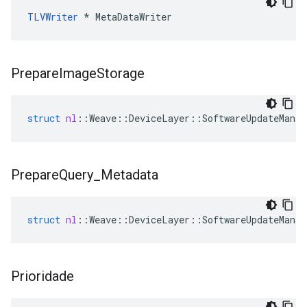
TLVWriter
 * MetaDataWriter
Prepare
Image
Storage
struct
nl
::
Weave
::
DeviceLayer
::
SoftwareUpdateManag
Prepare
Query
_
Metadata
struct
nl
::
Weave
::
DeviceLayer
::
SoftwareUpdateManag
Prioridade