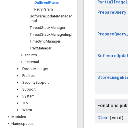
Partial
Image
Out
Event
Param
Retry
Param
Prepare
Query
Software
Update
Manager
Impl
Thread
Stack
Manager
Prepare
Query
Thread
Stack
Manager
Impl
Time
Sync
Manager
Trait
Manager
Structs
Software
Upda
::
Internal
::
Device
Manager
::
Profiles
Store
Image
Bl
::
Security
Support
::
Support
::
System
::
TLV
Fonctions pub
::
Warm
Modules
Clear
(void)
Namespaces