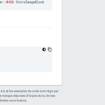
am
::
@426
StoreImageBlock
 4.0
, et les exemples de code sont régis par
une marque déposée d'Oracle et/ou de ses
lisées sous licence.