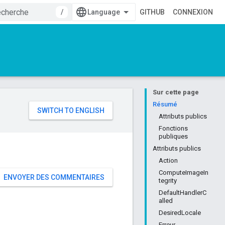
/
GITHUB
CONNEXION
Sur cette page
e
Résumé
Attributs publics
Fonctions
publiques
Attributs publics
Action
ComputeImageIn
ENVOYER DES COMMENTAIRES
tegrity
DefaultHandlerC
alled
DesiredLocale
Erreur