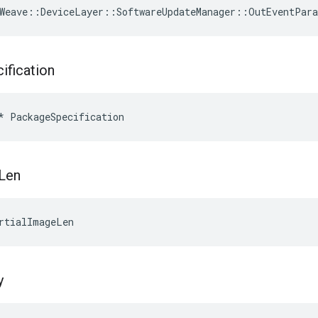
Weave
::
DeviceLayer
::
SoftwareUpdateManager
::
OutEventPar
ification
*
PackageSpecification
Len
rtialImageLen
y