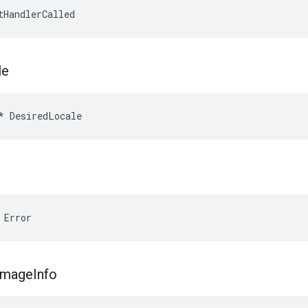
tHandlerCalled
le
*
DesiredLocale
 Error
Image
Info