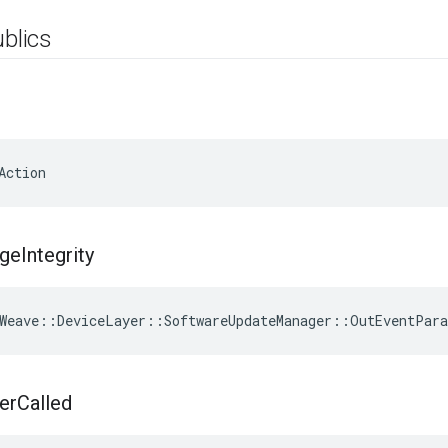
ublics
Action
ge
Integrity
Weave
::
DeviceLayer
::
SoftwareUpdateManager
::
OutEventPar
er
Called