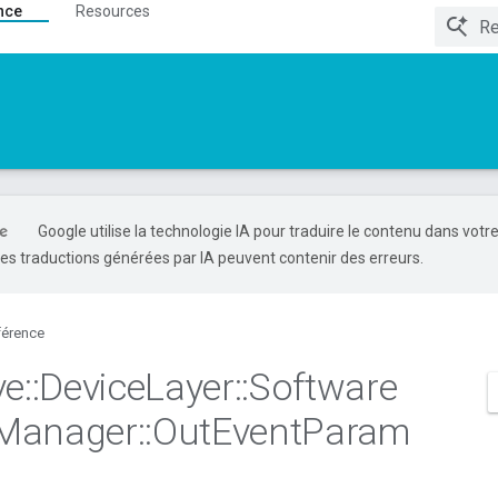
nce
Resources
Google utilise la technologie IA pour traduire le contenu dans votr
es traductions générées par IA peuvent contenir des erreurs.
férence
ve
::
Device
Layer
::
Software
Manager
::
Out
Event
Param