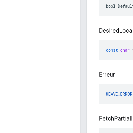
bool Defaul
Desired
Loca
const
char
Erreur
WEAVE_ERROR
Fetch
Partial