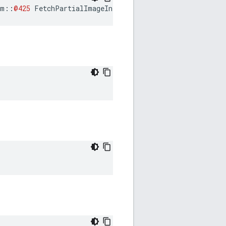
am
::
@425
FetchPartialImageInfo