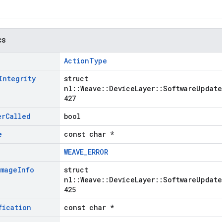
cs
ActionType
Integrity
struct
nl::Weave::DeviceLayer::SoftwareUpdate
427
er
Called
bool
e
const char *
WEAVE_ERROR
Image
Info
struct
nl::Weave::DeviceLayer::SoftwareUpdate
425
fication
const char *