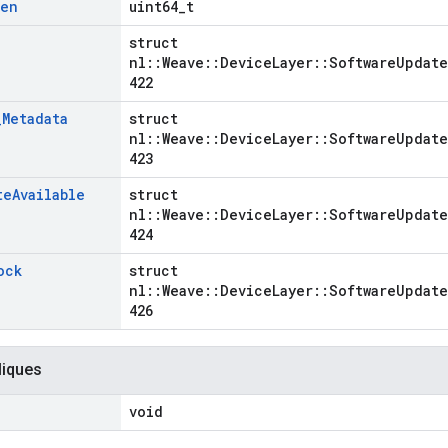
Len
uint64_t
struct
nl::Weave::DeviceLayer::SoftwareUpdate
422
_
Metadata
struct
nl::Weave::DeviceLayer::SoftwareUpdate
423
te
Available
struct
nl::Weave::DeviceLayer::SoftwareUpdate
424
ock
struct
nl::Weave::DeviceLayer::SoftwareUpdate
426
liques
void