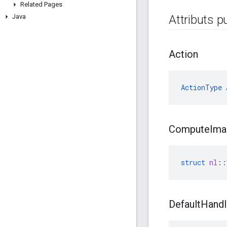
Related Pages
Java
Attributs p
Action
ActionType
 
Compute
Ima
struct
nl
::
Default
Handl