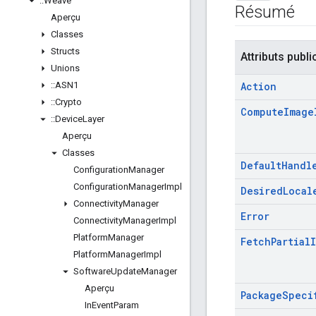
::
Weave
Résumé
Aperçu
Classes
Structs
Attributs publi
Unions
::
ASN1
Action
::
Crypto
Compute
Image
::
Device
Layer
Aperçu
Classes
Default
Handl
Configuration
Manager
Configuration
Manager
Impl
Desired
Local
Connectivity
Manager
Error
Connectivity
Manager
Impl
Platform
Manager
Fetch
Partial
Platform
Manager
Impl
Software
Update
Manager
Aperçu
Package
Speci
In
Event
Param