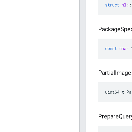
struct
nl
::
Package
Spec
const
char
Partial
Image
uint64_t Pa
Prepare
Quer