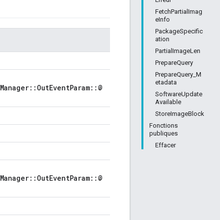
FetchPartialImag
eInfo
PackageSpecific
ation
PartialImageLen
PrepareQuery
PrepareQuery_M
etadata
Manager::OutEventParam::@
SoftwareUpdate
Available
StoreImageBlock
Fonctions
publiques
Effacer
Manager::OutEventParam::@