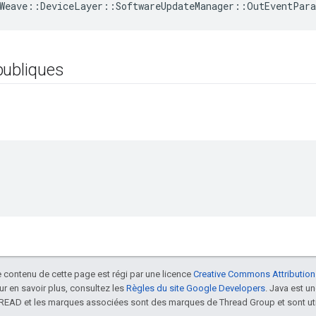
Weave
::
DeviceLayer
::
SoftwareUpdateManager
::
OutEventPar
publiques
le contenu de cette page est régi par une licence
Creative Commons Attribution
our en savoir plus, consultez les
Règles du site Google Developers
. Java est 
HREAD et les marques associées sont des marques de Thread Group et sont uti