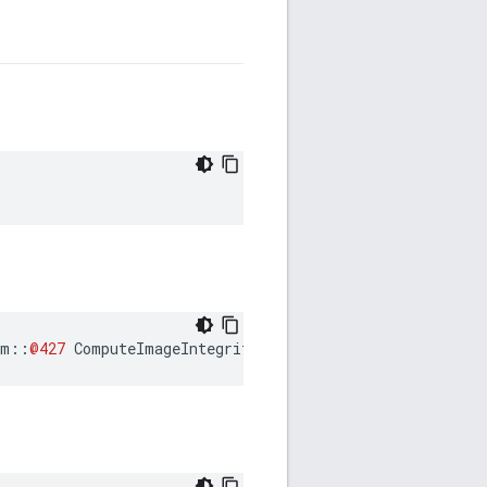
am
::
@427
ComputeImageIntegrity