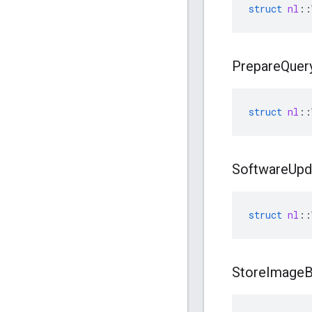
struct
nl
::
Prepare
Quer
struct
nl
::
Software
Upd
struct
nl
::
Store
Image
B