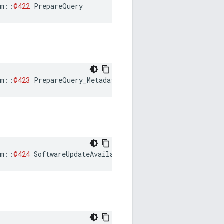
am
::
@422
PrepareQuery
am
::
@423
PrepareQuery_Metadata
am
::
@424
SoftwareUpdateAvailable