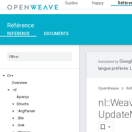
Guides
Happy
Référe
Référence
REFERENCE
DOCUMENTS
langue préférée. L
C++
Overview
OpenWeave
Ré
::
nl
Aperçu
nl
::
Wea
Structs
Update
::
Arg
Parser
::
Ble
::
Inet