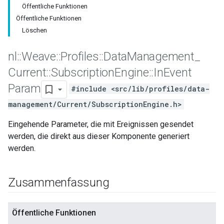
Öffentliche Funktionen
Öffentliche Funktionen
Löschen
nl
::
Weave
::
Profiles
::
Data
Management
_
Current
::
Subscription
Engine
::
In
Event
Param
#include <src/lib/profiles/data-
management/Current/SubscriptionEngine.h>
Eingehende Parameter, die mit Ereignissen gesendet
werden, die direkt aus dieser Komponente generiert
werden.
Zusammenfassung
Id
Öffentliche Funktionen