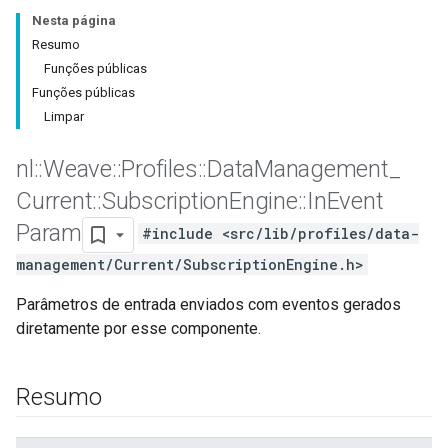
Nesta página
Resumo
Funções públicas
Funções públicas
Limpar
nl
::
Weave
::
Profiles
::
Data
Management
_
Current
::
Subscription
Engine
::
In
Event
Param
#include <src/lib/profiles/data-
management/Current/SubscriptionEngine.h>
Parâmetros de entrada enviados com eventos gerados
diretamente por esse componente.
Id
Resumo