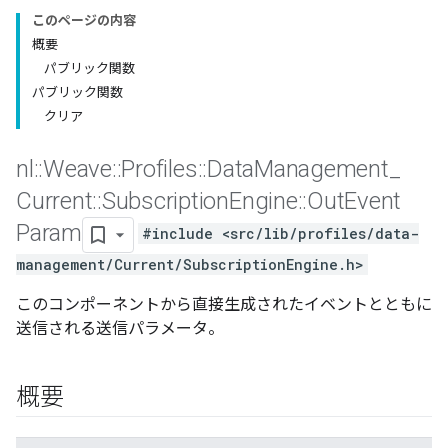
このページの内容
概要
パブリック関数
パブリック関数
クリア
nl
::
Weave
::
Profiles
::
Data
Management
_
Current
::
Subscription
Engine
::
Out
Event
Param
#include <src/lib/profiles/data-
management/Current/SubscriptionEngine.h>
このコンポーネントから直接生成されたイベントとともに
送信される送信パラメータ。
Id
概要