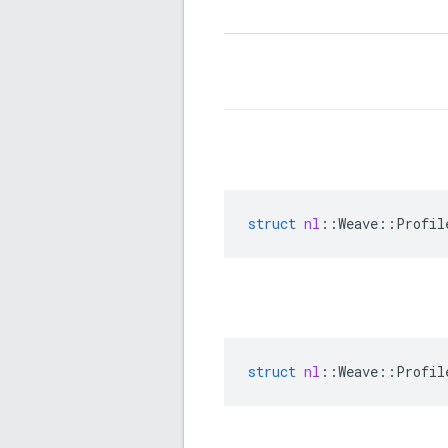
struct
nl
::
Weave
::
Profil
struct
nl
::
Weave
::
Profil