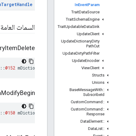
m
Target
Handle
In
Event
Param
Trait
Data
Source
Trait
Schema
Engine
السمات العامة
Trait
Updatable
Data
Sink
Update
Client
Update
Dictionary
Dirty
Path
Cut
ry
Item
Delete
Update
Dirty
Path
Filter
Update
Encoder
::
@152
mDictionaryItemDelete
View
Client
Structs
Unions
Base
Message
With
::
m
Modify
Begin
Subscribe
Id
Custom
Command
::
Custom
Command
::
::
@150
mDictionaryItemModifyBegin
Response
Data
Element
::
Data
List
::
Event
::