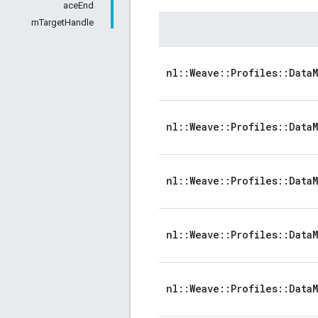
aceEnd
mTargetHandle
nl::Weave::Profiles::Data
nl::Weave::Profiles::Data
nl::Weave::Profiles::Data
nl::Weave::Profiles::Data
nl::Weave::Profiles::Data