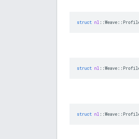
struct
nl
::
Weave
::
Profil
struct
nl
::
Weave
::
Profil
struct
nl
::
Weave
::
Profil