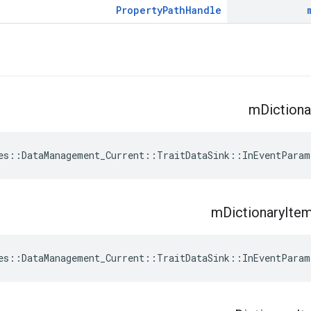
PropertyPathHandle
m
Dictiona
es
::
DataManagement_Current
::
TraitDataSink
::
InEventParam
m
Dictionary
Ite
es
::
DataManagement_Current
::
TraitDataSink
::
InEventParam