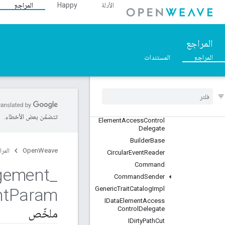
::Profiles
الأدلة
Happy
المراجع
نظرة عامّة
Classes
::BDX_Current
المراجع
::BDX_Development
المراجع
المستندات
::BulkDataTransfer
Data
Management
_
Current
::
نظرة عامّة
Classes
Always
Accept
Data
تتضمّن بعض الأخطاء.
Element
Access
Control
Delegate
Builder
Base
OpenWeave
المرا
Circular
Event
Reader
Command
gement
_
Command
Sender
nt
Param
Generic
Trait
Catalog
Impl
IData
Element
Access
Control
Delegate
ملخّص
IDirty
Path
Cut