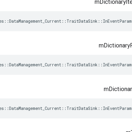
m
Dictionary
It
es
::
DataManagement_Current
::
TraitDataSink
::
InEventParam
m
Dictionary
es
::
DataManagement_Current
::
TraitDataSink
::
InEventParam
m
Dictiona
es
::
DataManagement_Current
::
TraitDataSink
::
InEventParam