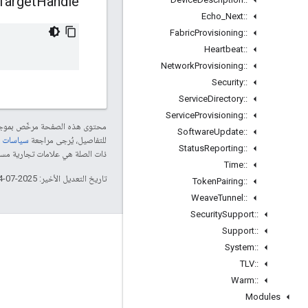
Target
Handle
Echo
_
Next
::
Fabric
Provisioning
::
Heartbeat
::
Network
Provisioning
::
Security
::
Service
Directory
::
Service
Provisioning
::
محتوى هذه الصفحة مرخّص بمو
Software
Update
::
للتفاصيل، يُرجى مراجعة
سياسات موقع le Developers
Status
Reporting
::
ذات الصلة هي علامات تجارية مسجّلة تابعة لشركة Thread Group
Time
::
تاريخ التعديل الأخير: 2025-07-24 (حسب التوقيت العالمي المتفَّق عليه)
Token
Pairing
::
Weave
Tunnel
::
Security
Support
::
Support
::
GitHub
System
::
OpenWeave
TLV
::
Happy
Warm
::
Modules
OpenThread