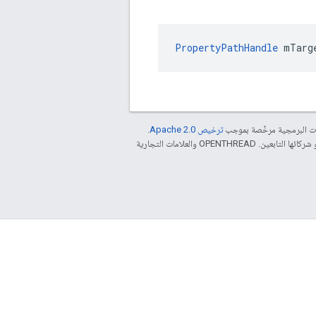
PropertyPathHandle
 mTarg
مات البرمجية مرخّصة بموجب
ترخيص Apache 2.0‏
.
. إنّ Java هي علامة تجارية مسجَّلة لشركة Oracle و/أو شركائها التابعين. ‫OPENTHREAD والعلامات التجارية