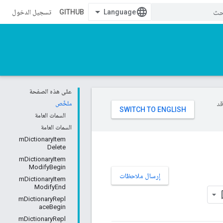
GITHUB
تسجيل الدخول
على هذه الصفحة
وقد
ملخّص
السمات العامة
السمات العامة
mDictionaryItem
Delete
mDictionaryItem
ModifyBegin
إرسال ملاحظات
mDictionaryItem
ModifyEnd
mDictionaryRepl
aceBegin
mDictionaryRepl