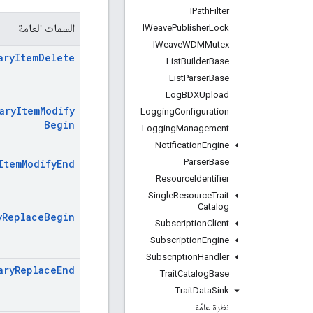
IPath
Filter
السمات العامة
IWeave
Publisher
Lock
IWeave
WDMMutex
ary
Item
Delete
List
Builder
Base
List
Parser
Base
Log
BDXUpload
ary
Item
Modify
Logging
Configuration
Begin
Logging
Management
Notification
Engine
Parser
Base
Item
Modify
End
Resource
Identifier
Single
Resource
Trait
Catalog
y
Replace
Begin
Subscription
Client
Subscription
Engine
Subscription
Handler
ary
Replace
End
Trait
Catalog
Base
Trait
Data
Sink
نظرة عامّة