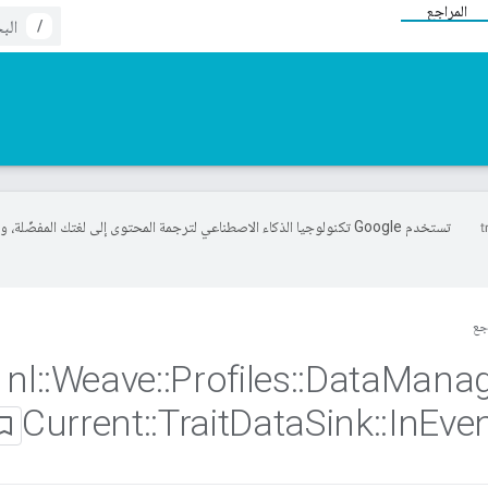
المراجع
/
تستخدم Google تكنولوجيا الذكاء الاصطناعي لترجمة المحتوى إلى لغتك المفضّلة، 
جع
nl
::
Weave
::
Profiles
::
Data
Mana
Current
::
Trait
Data
Sink
::
In
Eve