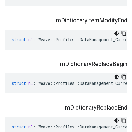
m
Dictionary
Item
Modify
End
struct
nl
::
Weave
::
Profiles
::
DataManagement_Current
m
Dictionary
Replace
Begin
struct
nl
::
Weave
::
Profiles
::
DataManagement_Current
m
Dictionary
Replace
End
struct
nl
::
Weave
::
Profiles
::
DataManagement_Current