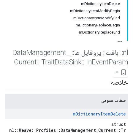
mDictionaryItemDelete
mDictionaryItemModifyBegin
mDictionaryItemModifyEnd
mDictionaryReplaceBegin
mDictionaryReplaceEnd
nl
::
بافت
::
پروفایل ها
::
Data
_
Management
Current
::
Trait
Data
Sink
::
In
Event
Param
خلاصه
صفات عمومی
m
Dictionary
Item
Delete
struct
nl::Weave::Profiles::DataManagement_Current::Tr