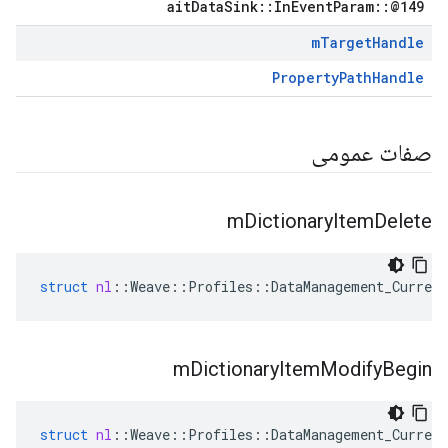
aitDataSink::InEventParam::@149
m
Target
Handle
PropertyPathHandle
صفات عمومی
m
Dictionary
Item
Delete
struct
nl
::
Weave
::
Profiles
::
DataManagement_Current
m
Dictionary
Item
Modify
Begin
struct
nl
::
Weave
::
Profiles
::
DataManagement_Current