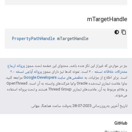
m
Target
Handle
PropertyPathHandle
 mTargetHandle
جز در مواردی که غیراز این ذکر شده باشد، محتوای این صفحه تحت مجوز
پروانه ارجاع
مشترکات خلاقانه نسخه ۴.۰
است. نمونه کدها نیز دارای مجوز
پروانه آپاچی نسخه ۲.۰
است. برای اطلاع از جزئیات، به
خطمشی‌های سایت Google Developers‏
مراجعه کنید.
جاوا علامت تجاری ثبت‌شده Oracle و/یا شرکت‌های وابسته به آن است. ‫OpenThread
و علائم مربوط به آن، علامت‌های تجاری Thread Group هستند و تحت پروانه استفاده
می‌شوند.
تاریخ آخرین به‌روزرسانی 2025-07-28 به‌وقت ساعت هماهنگ جهانی.
GitHub