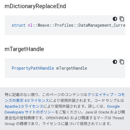
m
Dictionary
Replace
End
struct
nl
::
Weave
::
Profiles
::
DataManagement_Current
m
Target
Handle
PropertyPathHandle
 mTargetHandle
特に記載のない限り、このページのコンテンツは
クリエイティブ・コモ
ンズの表示 4.0 ライセンス
により使用許諾されます。コードサンプルは
Apache 2.0 ライセンス
により使用許諾されます。詳しくは、
Google
Developers サイトのポリシー
をご覧ください。Java は Oracle および関
連会社の登録商標です。OPENTHREAD および関連するマークは Thread
Group の商標であり、ライセンスに基づいて使用されています。