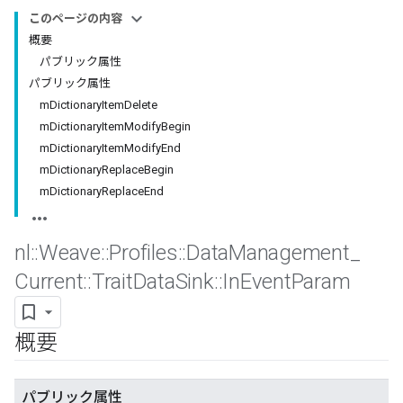
このページの内容
概要
パブリック属性
パブリック属性
mDictionaryItemDelete
mDictionaryItemModifyBegin
mDictionaryItemModifyEnd
mDictionaryReplaceBegin
mDictionaryReplaceEnd
nl
::
Weave
::
Profiles
::
Data
Management
_
Current
::
Trait
Data
Sink
::
In
Event
Param
概要
パブリック属性