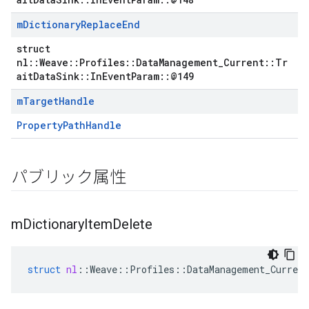
m
Dictionary
Replace
End
struct
nl::Weave::Profiles::DataManagement_Current::Tr
aitDataSink::InEventParam::@149
m
Target
Handle
PropertyPathHandle
パブリック属性
Id
m
Dictionary
Item
Delete
struct
nl
::
Weave
::
Profiles
::
DataManagement_Current