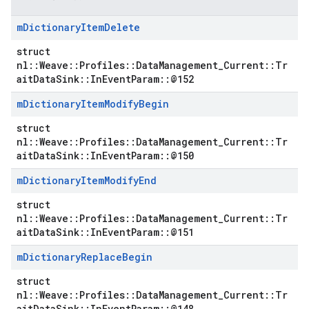
m
Dictionary
Item
Delete
struct
nl::Weave::Profiles::DataManagement_Current::Tr
aitDataSink::InEventParam::@152
m
Dictionary
Item
Modify
Begin
struct
nl::Weave::Profiles::DataManagement_Current::Tr
aitDataSink::InEventParam::@150
m
Dictionary
Item
Modify
End
struct
nl::Weave::Profiles::DataManagement_Current::Tr
aitDataSink::InEventParam::@151
m
Dictionary
Replace
Begin
struct
nl::Weave::Profiles::DataManagement_Current::Tr
aitDataSink::InEventParam::@148