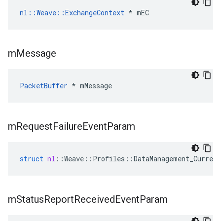
nl::Weave::ExchangeContext
 * mEC
m
Message
PacketBuffer
 * mMessage
m
Request
Failure
Event
Param
struct
nl
::
Weave
::
Profiles
::
DataManagement_Current
m
Status
Report
Received
Event
Param