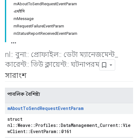
mAboutToSendRequestEventParam
এমইসি
mMessage
mRequestFailureEventParam
mStatusReportReceivedEventParam
nl
::
বুনা
::
প্রোফাইল
::
ডেটা ম্যানেজমেন্ট
_
কারেন্ট
::
ভিউ ক্লায়েন্ট
::
ঘটনাপরম
সারাংশ
পাবলিক বৈশিষ্ট্য
m
About
To
Send
Request
Event
Param
struct
nl::Weave::Profiles::DataManagement_Current::Vie
wClient::EventParam::@161