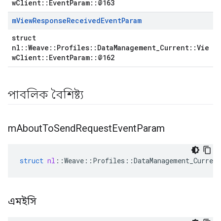
wClient::EventParam::@163
m
View
Response
Received
Event
Param
struct
nl::Weave::Profiles::DataManagement_Current::Vie
wClient::EventParam::@162
পাবলিক বৈশিষ্ট্য
m
About
To
Send
Request
Event
Param
Id
struct
nl
::
Weave
::
Profiles
::
DataManagement_Current
এমইসি