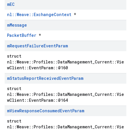
m
EC
nl::Weave::ExchangeContext
*
m
Message
PacketBuffer
*
m
Request
Failure
Event
Param
struct
nl::Weave::Profiles::DataManagement_Current::Vie
wClient::EventParam::@160
m
Status
Report
Received
Event
Param
struct
nl::Weave::Profiles::DataManagement_Current::Vie
wClient::EventParam::@164
m
View
Response
Consumed
Event
Param
struct
nl::Weave::Profiles::DataManagement_Current::Vie