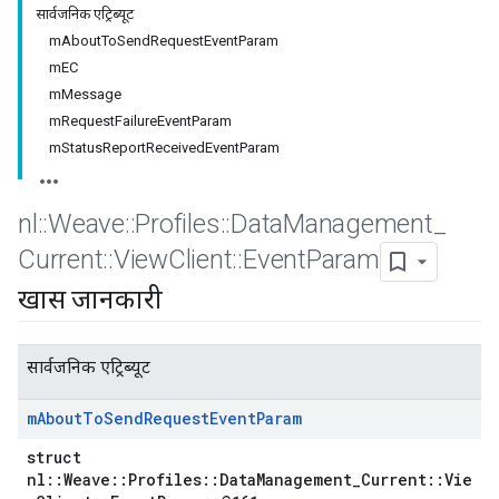
सार्वजनिक एट्रिब्यूट
mAboutToSendRequestEventParam
mEC
mMessage
mRequestFailureEventParam
mStatusReportReceivedEventParam
nl
::
Weave
::
Profiles
::
Data
Management
_
Current
::
View
Client
::
Event
Param
खास जानकारी
सार्वजनिक एट्रिब्यूट
m
About
To
Send
Request
Event
Param
struct
nl::Weave::Profiles::DataManagement_Current::Vie