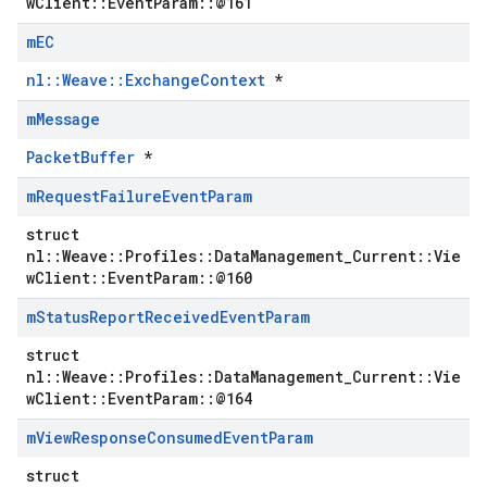
wClient::EventParam::@161
m
EC
nl::Weave::ExchangeContext
*
m
Message
PacketBuffer
*
m
Request
Failure
Event
Param
struct
nl::Weave::Profiles::DataManagement_Current::Vie
wClient::EventParam::@160
m
Status
Report
Received
Event
Param
struct
nl::Weave::Profiles::DataManagement_Current::Vie
wClient::EventParam::@164
m
View
Response
Consumed
Event
Param
struct