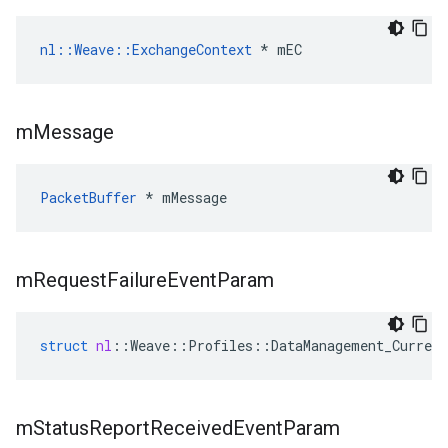
nl::Weave::ExchangeContext
 * mEC
m
Message
PacketBuffer
 * mMessage
m
Request
Failure
Event
Param
struct
nl
::
Weave
::
Profiles
::
DataManagement_Current
m
Status
Report
Received
Event
Param