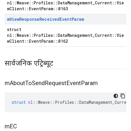
nl::Weave::Profiles::DataManagement_Current::Vie
wClient::EventParam::@163
m
View
Response
Received
Event
Param
struct
nl::Weave::Profiles::DataManagement_Current::Vie
wClient::EventParam::@162
सार्वजनिक एट्रिब्यूट
m
About
To
Send
Request
Event
Param
Id
struct
nl
::
Weave
::
Profiles
::
DataManagement_Current
m
EC